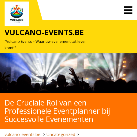
Skip
O
to
M
content
VULCANO-EVENTS.BE
"Vulcano Events – Waar uw evenement tot leven
komt!"
De Cruciale Rol van een
Professionele Eventplanner bij
Succesvolle Evenementen
vulcano-events.be
>
Uncategorized
>