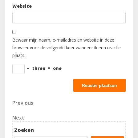
Website
Bewaar mijn naam, e-mailadres en website in deze
browser voor de volgende keer wanneer ik een reactie
plaats.
−
three
=
one
Berichtnavigatie
Previous
Previous
Post
Next
Next
Post
Zoeken