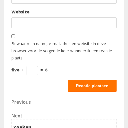
Website
Bewaar mijn naam, e-mailadres en website in deze
browser voor de volgende keer wanneer ik een reactie
plaats.
five
+
=
6
Berichtnavigatie
Previous
Previous
Post
Next
Next
Post
Zoeken