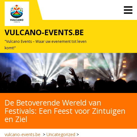
Skip
O
to
M
content
VULCANO-EVENTS.BE
"Vulcano Events – Waar uw evenement tot leven
komt!"
De Betoverende Wereld van
Festivals: Een Feest voor Zintuigen
en Ziel
vulcano-events.be
>
Uncategorized
>