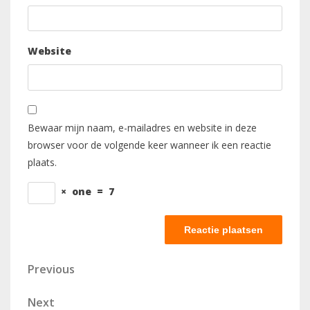
Website
Bewaar mijn naam, e-mailadres en website in deze
browser voor de volgende keer wanneer ik een reactie
plaats.
×
one
=
7
Berichtnavigatie
Previous
Previous
Post
Next
Next