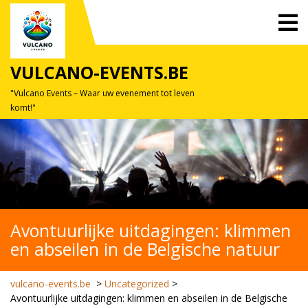
Skip
O
to
M
content
VULCANO-EVENTS.BE
"Vulcano Events – Waar uw evenement tot leven
komt!"
Avontuurlijke uitdagingen: klimmen
en abseilen in de Belgische natuur
vulcano-events.be
>
Uncategorized
>
Avontuurlijke uitdagingen: klimmen en abseilen in de Belgische