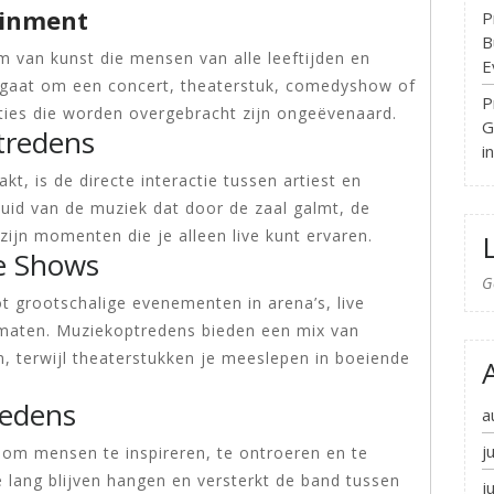
ainment
P
B
m van kunst die mensen van alle leeftijden en
E
 gaat om een concert, theaterstuk, comedyshow of
P
ties die worden overgebracht zijn ongeëvenaard.
G
tredens
i
t, is de directe interactie tussen artiest en
eluid van de muziek dat door de zaal galmt, de
 zijn momenten die je alleen live kunt ervaren.
ve Shows
G
ot grootschalige evenementen in arena’s, live
maten. Muziekoptredens bieden een mix van
n, terwijl theaterstukken je meeslepen in boeiende
redens
a
j
 om mensen te inspireren, te ontroeren en te
e lang blijven hangen en versterkt de band tussen
j