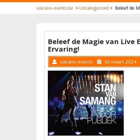
vulcano-events.be
>
Uncategorized
>
Beleef de Ma
Beleef de Magie van Live 
Ervaring!
vulcano-events
30 maart 2024