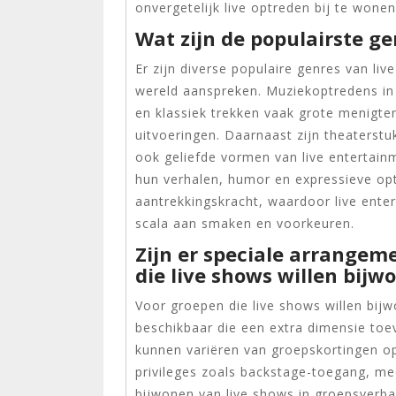
onvergetelijk live optreden bij te wonen
Wat zijn de populairste g
Er zijn diverse populaire genres van li
wereld aanspreken. Muziekoptredens in 
en klassiek trekken vaak grote menigt
uitvoeringen. Daarnaast zijn theaterst
ook geliefde vormen van live entertain
hun verhalen, humor en expressieve opt
aantrekkingskracht, waardoor live enter
scala aan smaken en voorkeuren.
Zijn er speciale arrangem
die live shows willen bijw
Voor groepen die live shows willen bij
beschikbaar die een extra dimensie to
kunnen variëren van groepskortingen op
privileges zoals backstage-toegang, me
bijwonen van live shows in groepsverba