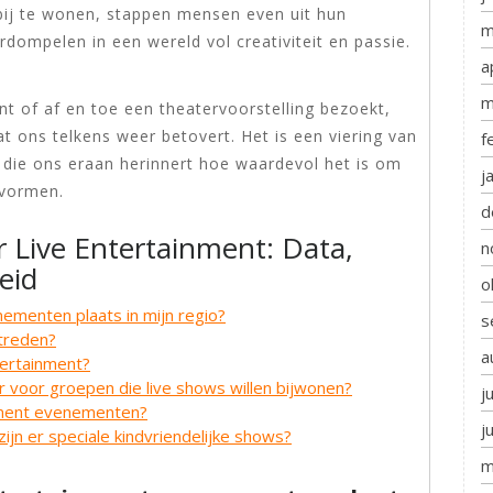
 bij te wonen, stappen mensen even uit hun
m
rdompelen in een wereld vol creativiteit en passie.
a
m
t of af en toe een theatervoorstelling bezoekt,
at ons telkens weer betovert. Het is een viering van
f
g die ons eraan herinnert hoe waardevol het is om
j
 vormen.
d
r Live Entertainment: Data,
n
eid
o
ementen plaats in mijn regio?
s
ptreden?
a
tertainment?
r voor groepen die live shows willen bijwonen?
j
nment evenementen?
j
zijn er speciale kindvriendelijke shows?
m