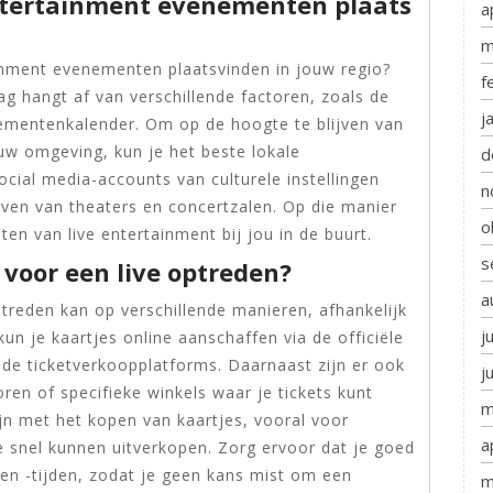
ntertainment evenementen plaats
a
m
inment evenementen plaatsvinden in jouw regio?
f
g hangt af van verschillende factoren, zoals de
j
nementenkalender. Om op de hoogte te blijven van
uw omgeving, kun je het beste lokale
d
ial media-accounts van culturele instellingen
n
even van theaters en concertzalen. Op die manier
o
en van live entertainment bij jou in de buurt.
s
 voor een live optreden?
a
treden kan op verschillende manieren, afhankelijk
j
un je kaartjes online aanschaffen via de officiële
de ticketverkoopplatforms. Daarnaast zijn er ook
j
ren of specifieke winkels waar je tickets kunt
m
ijn met het kopen van kaartjes, vooral voor
a
 snel kunnen uitverkopen. Zorg ervoor dat je goed
en -tijden, zodat je geen kans mist om een
m