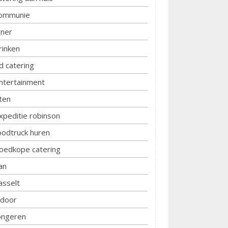
ommunie
iner
rinken
d catering
ntertainment
ten
xpeditie robinson
oodtruck huren
oedkope catering
an
asselt
ndoor
ongeren