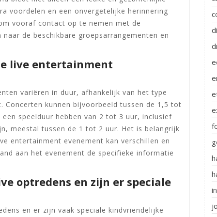
ra voordelen en een onvergetelijke herinnering
c
 om vooraf contact op te nemen met de
d
en naar de beschikbare groepsarrangementen en
d
e live entertainment
e
e
ten variëren in duur, afhankelijk van het type
e
. Concerten kunnen bijvoorbeeld tussen de 1,5 tot
e
k een speelduur hebben van 2 tot 3 uur, inclusief
f
, meestal tussen de 1 tot 2 uur. Het is belangrijk
ive entertainment evenement kan verschillen en
g
gaand aan het evenement de specifieke informatie
h
h
ive optredens en zijn er speciale
i
j
edens en er zijn vaak speciale kindvriendelijke