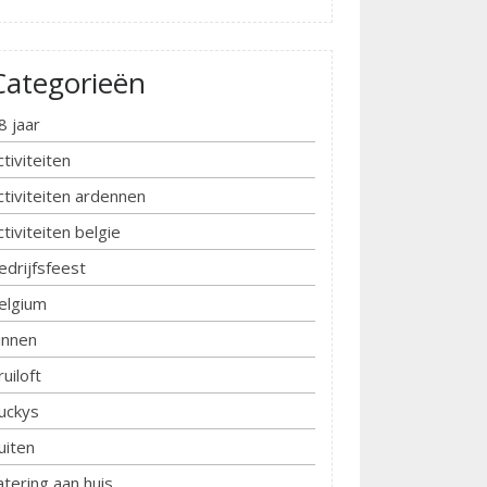
Categorieën
8 jaar
ctiviteiten
ctiviteiten ardennen
ctiviteiten belgie
edrijfsfeest
elgium
innen
ruiloft
uckys
uiten
atering aan huis