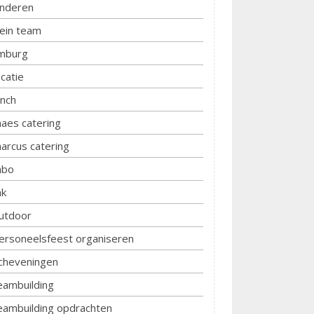
inderen
lein team
imburg
ocatie
unch
aes catering
arcus catering
bo
k
utdoor
ersoneelsfeest organiseren
cheveningen
eambuilding
eambuilding opdrachten