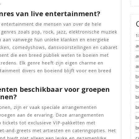
.
enres van live entertainment?
ve entertainment die mensen van over de hele
genres zoals pop, rock, jazz, elektronische muziek
1
en aan vanwege hun unieke klanken en energieke
a
ukken, comedyshows, dansvoorstellingen en cabaret
ment die een breed publiek weten te boeien met
a
redens. Elk genre heeft zijn eigen charme en
a
tainment divers en boeiend blijft voor een breed
b
b
enten beschikbaar voor groepen
onen?
b
b
wonen, zijn er vaak speciale arrangementen
evoegen aan de ervaring. Deze arrangementen
b
 tickets tot exclusieve VIP-pakketten met
b
et-and-greets met artiesten en cateringopties. Het
c
nd biedt niet alleen een leuke en gezamenlijke