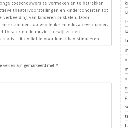
k
jonge toeschouwers te vermaken en te betrekken.
tieve theatervoorstellingen en kinderconcerten tot
k
e verbeelding van kinderen prikkelen. Door
l
e entertainment op een leuke en educatieve manier,
l
t theater en de muziek terwijl ze een
creativiteit en liefde voor kunst kan stimuleren.
l
m
m
te velden zijn gemarkeerd met
*
m
m
o
p
s
t
t