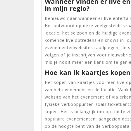
Wanneer vinden er live e
in mijn regio?
Benieuwd naar wanneer er live enterta
Het antwoord op deze veelgestelde vraa
locatie, het seizoen en de huidige eve
komende live optredens en shows in jo
evenementenwebsites raadplegen, de soc
volgen of je inschrijven voor nieuwsbri
mis je nooit meer een kans om te geniet
Hoe kan ik kaartjes kopen
Het kopen van kaartjes voor een live op
van het evenement en de locatie. Vaak k
website van het evenement of via erken
fysieke verkooppunten zoals ticketkanto
kopen. Het is belangrijk om op tijd te z
populaire evenementen, aangezien deze
op de hoogte bent van de verkoopdata 