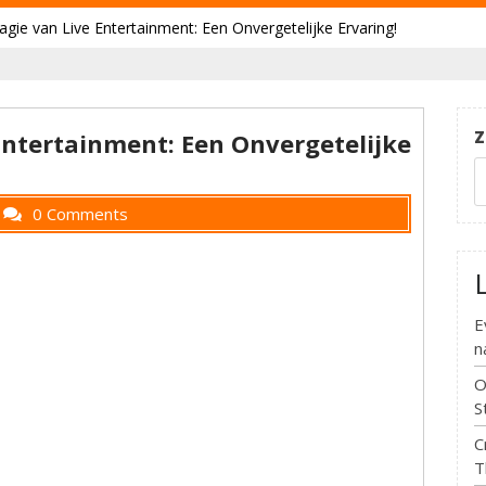
gie van Live Entertainment: Een Onvergetelijke Ervaring!
Z
Entertainment: Een Onvergetelijke
0 Comments
E
n
O
S
C
T