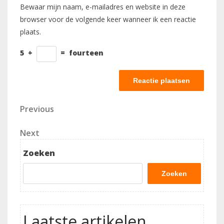
Bewaar mijn naam, e-mailadres en website in deze
browser voor de volgende keer wanneer ik een reactie
plaats.
5
+
=
fourteen
Berichtnavigatie
Previous
Previous
Post
Next
Next
Post
Zoeken
Zoeken
Laatste artikelen