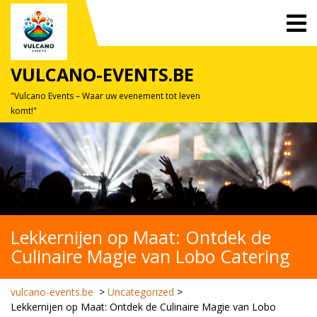
Skip
O
to
M
content
VULCANO-EVENTS.BE
"Vulcano Events – Waar uw evenement tot leven
komt!"
Lekkernijen op Maat: Ontdek de
Culinaire Magie van Lobo Catering
vulcano-events.be
>
Uncategorized
>
Lekkernijen op Maat: Ontdek de Culinaire Magie van Lobo