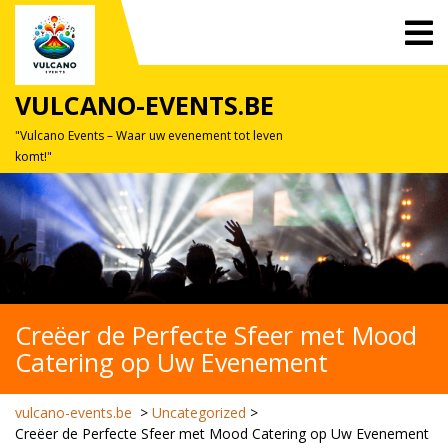
Skip
O
to
M
content
VULCANO-EVENTS.BE
"Vulcano Events – Waar uw evenement tot leven
komt!"
Creëer de Perfecte Sfeer met Mood
Catering op Uw Evenement
vulcano-events.be
>
Uncategorized
>
Creëer de Perfecte Sfeer met Mood Catering op Uw Evenement