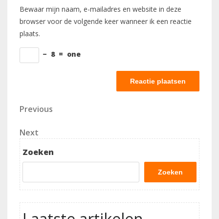
Bewaar mijn naam, e-mailadres en website in deze
browser voor de volgende keer wanneer ik een reactie
plaats.
−
8
=
one
Berichtnavigatie
Previous
Previous
Post
Next
Next
Post
Zoeken
Zoeken
Laatste artikelen