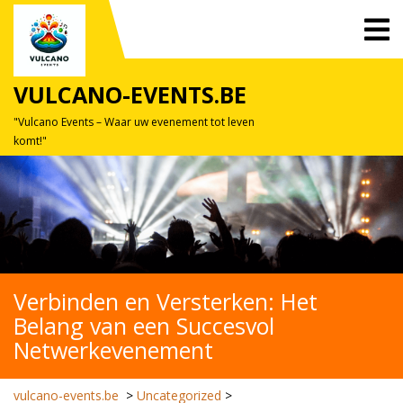
Skip
O
to
M
content
VULCANO-EVENTS.BE
"Vulcano Events – Waar uw evenement tot leven
komt!"
Verbinden en Versterken: Het
Belang van een Succesvol
Netwerkevenement
vulcano-events.be
>
Uncategorized
>