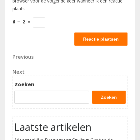
browser voor de volgende keer wanneer ik een reactie
plaats.
6
−
2
=
Berichtnavigatie
Previous
Previous
Post
Next
Next
Post
Zoeken
Zoeken
Laatste artikelen