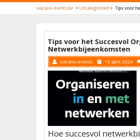
vulcano-events.be
>
Uncategorized
>
Tips voor h
Tips voor het Succesvol O
Netwerkbijeenkomsten
vulcano-events
15 april 2024
Hoe succesvol netwerkb