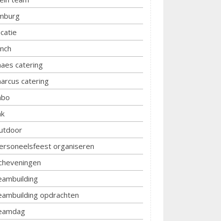
imburg
ocatie
unch
aes catering
arcus catering
bo
k
utdoor
ersoneelsfeest organiseren
cheveningen
eambuilding
eambuilding opdrachten
eamdag