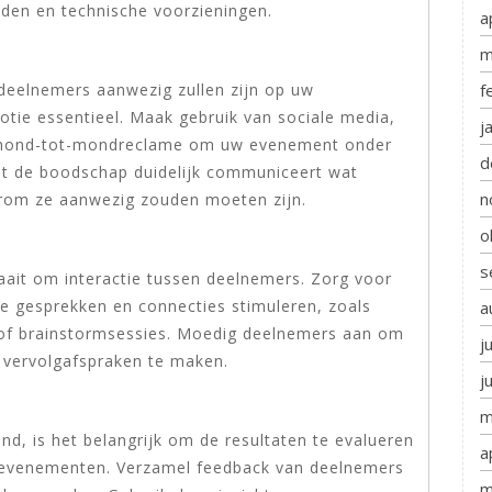
den en technische voorzieningen.
a
m
f
deelnemers aanwezig zullen zijn op uw
otie essentieel. Maak gebruik van sociale media,
j
n mond-tot-mondreclame om uw evenement onder
d
at de boodschap duidelijk communiceert wat
n
rom ze aanwezig zouden moeten zijn.
o
s
ait om interactie tussen deelnemers. Zorg voor
e gesprekken en connecties stimuleren, zoals
a
 of brainstormsessies. Moedig deelnemers aan om
j
 vervolgafspraken te maken.
j
m
d, is het belangrijk om de resultaten te evalueren
a
e evenementen. Verzamel feedback van deelnemers
m