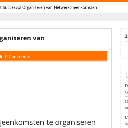
et Succesvol Organiseren van Netwerkbijeenkomsten
Z
rganiseren van
0 Comments
D
G
O
v
E
ijeenkomsten te organiseren
n