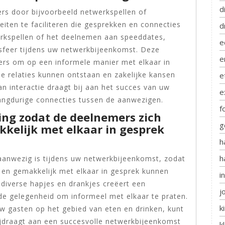
d
ers door bijvoorbeeld netwerkspellen of
eiten te faciliteren die gesprekken en connecties
d
erkspellen of het deelnemen aan speeddates,
e
sfeer tijdens uw netwerkbijeenkomst. Deze
e
ers om op een informele manier met elkaar in
 relaties kunnen ontstaan en zakelijke kansen
e
n interactie draagt bij aan het succes van uw
e
angdurige connecties tussen de aanwezigen.
f
ing zodat de deelnemers zich
g
kelijk met elkaar in gesprek
h
h
aanwezig is tijdens uw netwerkbijeenkomst, zodat
 en gemakkelijk met elkaar in gesprek kunnen
i
diverse hapjes en drankjes creëert een
j
de gelegenheid om informeel met elkaar te praten.
k
w gasten op het gebied van eten en drinken, kunt
ijdraagt aan een succesvolle netwerkbijeenkomst
k