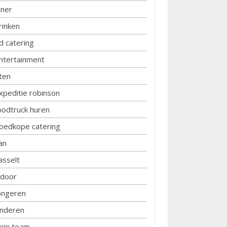
iner
rinken
d catering
ntertainment
ten
xpeditie robinson
oodtruck huren
oedkope catering
an
asselt
ndoor
ongeren
inderen
lein team