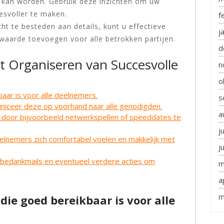
 kan worden. Gebruik deze inzichten om uw
svoller te maken.
f
t te besteden aan details, kunt u effectieve
j
waarde toevoegen voor alle betrokken partijen.
d
et Organiseren van Succesvolle
n
o
baar is voor alle deelnemers.
s
niceer deze op voorhand naar alle genodigden.
a
s door bijvoorbeeld netwerkspellen of speeddates te
j
elnemers zich comfortabel voelen en makkelijk met
j
 bedankmails en eventueel verdere acties om
m
a
m
 die goed bereikbaar is voor alle