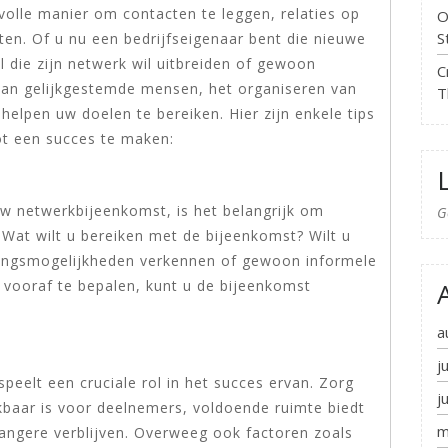
olle manier om contacten te leggen, relaties op
O
S
ten. Of u nu een bedrijfseigenaar bent die nieuwe
l die zijn netwerk wil uitbreiden of gewoon
C
van gelijkgestemde mensen, het organiseren van
T
elpen uw doelen te bereiken. Hier zijn enkele tips
t een succes te maken:
w netwerkbijeenkomst, is het belangrijk om
G
n. Wat wilt u bereiken met de bijeenkomst? Wilt u
ingsmogelijkheden verkennen of gewoon informele
 vooraf te bepalen, kunt u de bijeenkomst
a
j
eelt een cruciale rol in het succes ervan. Zorg
j
ikbaar is voor deelnemers, voldoende ruimte biedt
m
langere verblijven. Overweeg ook factoren zoals