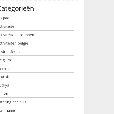
Categorieën
8 jaar
ctiviteiten
ctiviteiten ardennen
ctiviteiten belgie
edrijfsfeest
elgium
innen
ruiloft
uckys
uiten
atering aan huis
ommunie