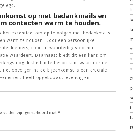
gelegd.
l
jeenkomst op met bedankmails en
l
 om contacten warm te houden.
l
s het essentieel om op te volgen met bedankmails
m
ten warm te houden. Door een persoonlijke
e deelnemers, toont u waardering voor hun
m
latie waardeert. Daarnaast biedt dit een kans om
m
erkingsmogelijkheden te bespreken, waardoor de
m
 Het opvolgen na de bijeenkomst is een cruciale
 evenement heeft opgebouwd, levendig en
o
p
s
t
te velden zijn gemarkeerd met
*
t
t