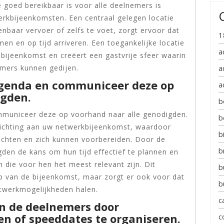
e goed bereikbaar is voor alle deelnemers is
werkbijeenkomsten. Een centraal gelegen locatie
nbaar vervoer of zelfs te voet, zorgt ervoor dat
1
n en op tijd arriveren. Een toegankelijke locatie
a
 bijeenkomst en creëert een gastvrije sfeer waarin
emers kunnen gedijen.
a
 agenda en communiceer deze op
a
igden.
b
mmuniceer deze op voorhand naar alle genodigden.
b
 richting aan uw netwerkbijeenkomst, waardoor
b
chten en zich kunnen voorbereiden. Door de
b
gden de kans om hun tijd effectief te plannen en
 die voor hen het meest relevant zijn. Dit
b
op van de bijeenkomst, maar zorgt er ook voor dat
b
etwerkmogelijkheden halen.
c
en de deelnemers door
en of speeddates te organiseren.
c