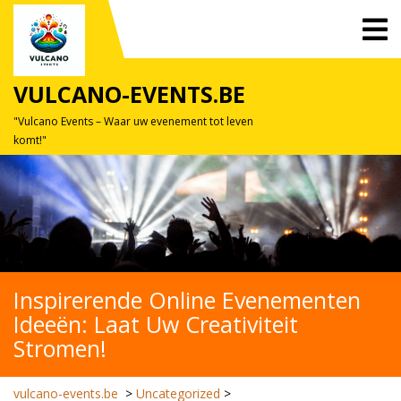
Skip
O
to
M
content
VULCANO-EVENTS.BE
"Vulcano Events – Waar uw evenement tot leven
komt!"
Inspirerende Online Evenementen
Ideeën: Laat Uw Creativiteit
Stromen!
vulcano-events.be
>
Uncategorized
>