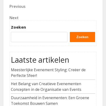
Berichtnavigatie
Previous
Previous
Post
Next
Next
Post
Zoeken
Zoeken
Laatste artikelen
Meesterlijke Evenement Styling: Creëer de
Perfecte Sfeer!
Het Belang van Creatieve Evenementen
Concepten in de Organisatie van Events
Duurzaamheid in Evenementen: Een Groene
Toekomst Bouwen Samen