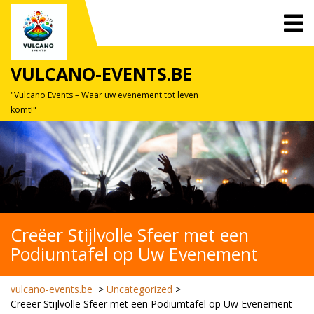
Skip
O
to
M
content
VULCANO-EVENTS.BE
"Vulcano Events – Waar uw evenement tot leven
komt!"
Creëer Stijlvolle Sfeer met een
Podiumtafel op Uw Evenement
vulcano-events.be
>
Uncategorized
>
Creëer Stijlvolle Sfeer met een Podiumtafel op Uw Evenement