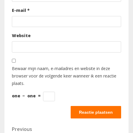
E-mail
*
Website
Bewaar mijn naam, e-mailadres en website in deze
browser voor de volgende keer wanneer ik een reactie
plaats.
one
−
one
=
Berichtnavigatie
Previous
Previous