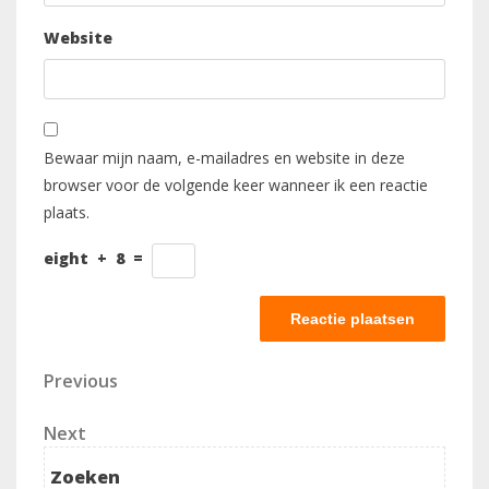
Website
Bewaar mijn naam, e-mailadres en website in deze
browser voor de volgende keer wanneer ik een reactie
plaats.
eight
+
8
=
Berichtnavigatie
Previous
Previous
Post
Next
Next
Post
Zoeken