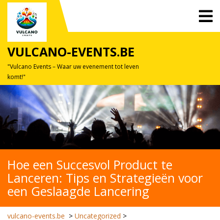
Skip
O
to
M
content
VULCANO-EVENTS.BE
"Vulcano Events – Waar uw evenement tot leven
komt!"
Hoe een Succesvol Product te
Lanceren: Tips en Strategieën voor
een Geslaagde Lancering
vulcano-events.be
>
Uncategorized
>