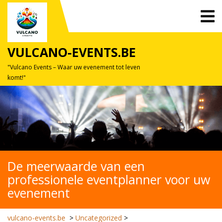
Skip
O
to
M
content
VULCANO-EVENTS.BE
"Vulcano Events – Waar uw evenement tot leven
komt!"
De meerwaarde van een
professionele eventplanner voor uw
evenement
vulcano-events.be
>
Uncategorized
>