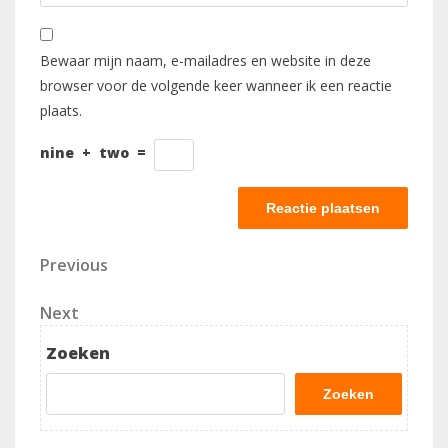
Bewaar mijn naam, e-mailadres en website in deze
browser voor de volgende keer wanneer ik een reactie
plaats.
nine
+
two
=
Berichtnavigatie
Previous
Previous
Post
Next
Next
Post
Zoeken
Zoeken