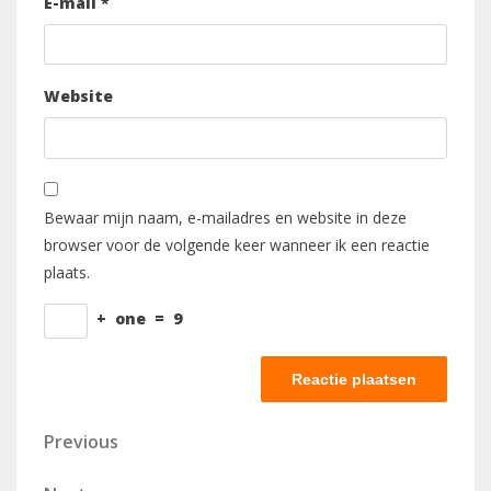
E-mail
*
Website
Bewaar mijn naam, e-mailadres en website in deze
browser voor de volgende keer wanneer ik een reactie
plaats.
+
one
=
9
Berichtnavigatie
Previous
Previous
Post