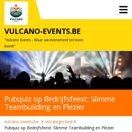
Skip
O
to
M
content
VULCANO-EVENTS.BE
"Vulcano Events – Waar uw evenement tot leven
komt!"
Pubquiz op Bedrijfsfeest: Slimme
Teambuilding en Plezier
vulcano-events.be
>
Uncategorized
>
Pubquiz op Bedrijfsfeest: Slimme Teambuilding en Plezier