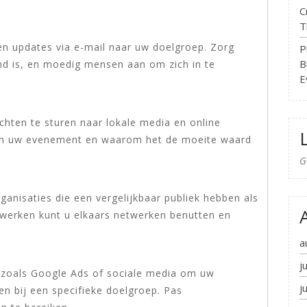
C
T
en updates via e-mail naar uw doelgroep. Zorg
P
B
nd is, en moedig mensen aan om zich in te
E
chten te sturen naar lokale media en online
 van uw evenement en waarom het de moeite waard
G
anisaties die een vergelijkbaar publiek hebben als
werken kunt u elkaars netwerken benutten en
a
j
s zoals Google Ads of sociale media om uw
j
n bij een specifieke doelgroep. Pas