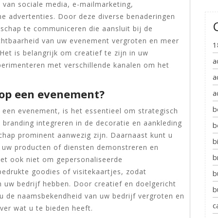
k van sociale media, e-mailmarketing,
ne advertenties. Door deze diverse benaderingen
schap te communiceren die aansluit bij de
zichtbaarheid van uw evenement vergroten en meer
1
t is belangrijk om creatief te zijn in uw
a
perimenteren met verschillende kanalen om het
a
 op een evenement?
a
b
 een evenement, is het essentieel om strategisch
 branding integreren in de decoratie en aankleding
b
chap prominent aanwezig zijn. Daarnaast kunt u
b
die uw producten of diensten demonstreren en
b
eet ook niet om gepersonaliseerde
bedrukte goodies of visitekaartjes, zodat
b
 uw bedrijf hebben. Door creatief en doelgericht
b
t u de naamsbekendheid van uw bedrijf vergroten en
c
ver wat u te bieden heeft.