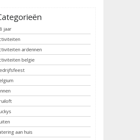
Categorieën
8 jaar
ctiviteiten
ctiviteiten ardennen
ctiviteiten belgie
edrijfsfeest
elgium
innen
ruiloft
uckys
uiten
atering aan huis