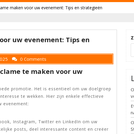
eclame maken voor uw evenement: Tips en strategieën
Z
voor uw evenement: Tips en
2025
0 Comments
eclame te maken voor uw
ede promotie. Het is essentieel om uw doelgroep
O
v
interesse te wekken. Hier zijn enkele effectieve
w evenement:
E
n
book, Instagram, Twitter en LinkedIn om uw
O
S
ijke posts, deel interessante content en creëer