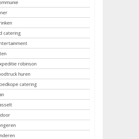
ommunie
iner
rinken
d catering
ntertainment
ten
xpeditie robinson
oodtruck huren
oedkope catering
an
asselt
ndoor
ongeren
inderen