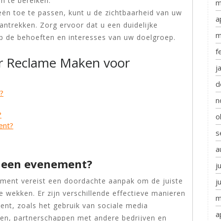
n te bereiken.
m
ën toe te passen, kunt u de zichtbaarheid van uw
a
ntrekken. Zorg ervoor dat u een duidelijke
m
 de behoeften en interesses van uw doelgroep.
f
er Reclame Maken voor
j
d
?
n
?
o
ent?
s
a
r een evenement?
j
ment vereist een doordachte aanpak om de juiste
j
e wekken. Er zijn verschillende effectieve manieren
m
t, zoals het gebruik van sociale media
a
ten, partnerschappen met andere bedrijven en