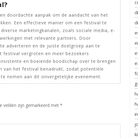
c
al?
d
 een doordachte aanpak om de aandacht van het
d
ekken. Een effectieve manier om een festival te
diverse marketingkanalen, zoals sociale media, e-
e
werkingen met relevante partners. Door
e
t te adverteren en de juiste doelgroep aan te
e
et festival vergroten en meer bezoekers
consistente en boeiende boodschap over te brengen
e
 van het festival benadrukt, zodat potentiële
f
te nemen aan dit onvergetelijke evenement.
g
h
h
te velden zijn gemarkeerd met
*
i
j
k