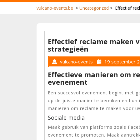
vulcano-events.be
>
Uncategorized
>
Effectief r
Effectief reclame maken 
strategieën
vulcano-events
19 september 
Effectieve manieren om r
evenement
Een succesvol evenement begint met go
op de juiste manier te bereiken en hun 
manieren om reclame te maken voor u
Sociale media
Maak gebruik van platforms zoals Face
evenement te promoten. Maak aantrekkel