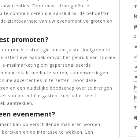
e advertenties. Door deze strategieën te
m
p te communiceren die aansluit bij de behoeften
f
u de zichtbaarheid van uw evenement vergroten en
j
d
eest promoten?
n
 doordachte strategie om de juiste doelgroep te
o
en effectieve aanpak omvat het gebruik van sociale
n, e-mailmarketing om gepersonaliseerde
s
ten naar lokale media te sturen, samenwerkingen
a
nline advertenties in te zetten. Door deze
j
eren en een duidelijke boodschap over te brengen
ses van potentiële gasten, kunt u het feest
j
iek aantrekken.
m
 een evenement?
a
ment kan op verschillende manieren worden
m
 bereiken en de interesse te wekken. Een