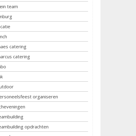
lein team
imburg
ocatie
unch
aes catering
arcus catering
bo
k
utdoor
ersoneelsfeest organiseren
cheveningen
eambuilding
eambuilding opdrachten