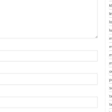
k
l
l
l
m
m
m
m
o
p
s
t
t