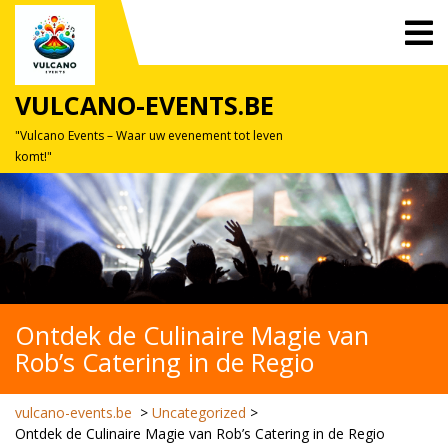
Skip
O
to
M
content
VULCANO-EVENTS.BE
"Vulcano Events – Waar uw evenement tot leven
komt!"
Ontdek de Culinaire Magie van
Rob’s Catering in de Regio
vulcano-events.be
>
Uncategorized
>
Ontdek de Culinaire Magie van Rob’s Catering in de Regio