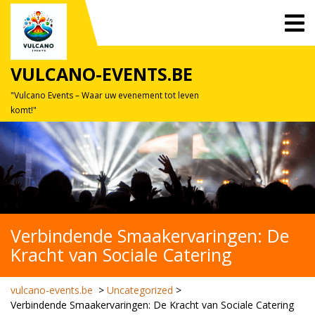
Skip
O
to
M
content
VULCANO-EVENTS.BE
"Vulcano Events – Waar uw evenement tot leven
komt!"
Verbindende Smaakervaringen: De
Kracht van Sociale Catering
vulcano-events.be
>
Uncategorized
>
Verbindende Smaakervaringen: De Kracht van Sociale Catering