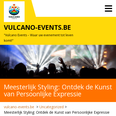
Skip
O
to
M
content
VULCANO-EVENTS.BE
"Vulcano Events – Waar uw evenement tot leven
komt!"
Meesterlijk Styling: Ontdek de Kunst
van Persoonlijke Expressie
vulcano-events.be
>
Uncategorized
>
Meesterlijk Styling: Ontdek de Kunst van Persoonlijke Expressie