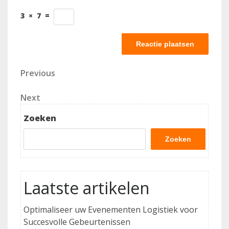
3
×
7
=
Berichtnavigatie
Previous
Previous
Post
Next
Next
Post
Zoeken
Zoeken
Laatste artikelen
Optimaliseer uw Evenementen Logistiek voor
Succesvolle Gebeurtenissen