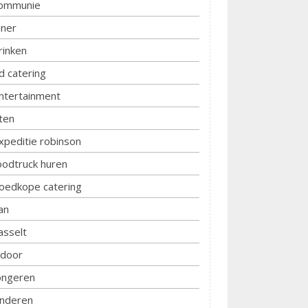
ommunie
iner
rinken
d catering
ntertainment
ten
xpeditie robinson
oodtruck huren
oedkope catering
an
asselt
ndoor
ongeren
inderen