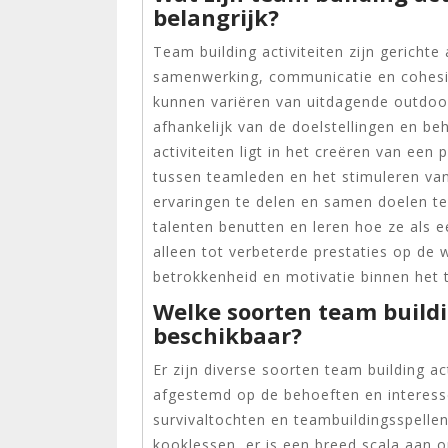
belangrijk?
Team building activiteiten zijn gerichte
samenwerking, communicatie en cohesie
kunnen variëren van uitdagende outdoo
afhankelijk van de doelstellingen en b
activiteiten ligt in het creëren van ee
tussen teamleden en het stimuleren va
ervaringen te delen en samen doelen te
talenten benutten en leren hoe ze als e
alleen tot verbeterde prestaties op de
betrokkenheid en motivatie binnen het 
Welke soorten team buildin
beschikbaar?
Er zijn diverse soorten team building a
afgestemd op de behoeften en interess
survivaltochten en teambuildingsspell
kooklessen, er is een breed scala aan o