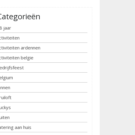
Categorieën
8 jaar
ctiviteiten
ctiviteiten ardennen
ctiviteiten belgie
edrijfsfeest
elgium
innen
ruiloft
uckys
uiten
atering aan huis