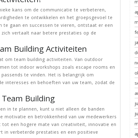
m
unieke kans om de communicatie te verbeteren,
a
aardigheden te ontwikkelen en het groepsgevoel te
m
 te gaan en successen te vieren, ontstaat er een
f
zich vertaalt naar betere prestaties op de
j
am Building Activiteiten
d
aat om team building activiteiten. Van outdoor
n
immen tot indoor workshops zoals escape rooms en
o
s passends te vinden. Het is belangrijk om
ij de interesses en behoeften van uw team, zodat de
s
a
e Team Building
j
ten in te plannen, kunt u niet alleen de banden
j
de motivatie en betrokkenheid van uw medewerkers
m
t tot een hogere mate van creativiteit, innovatie en
rt in verbeterde prestaties en een positieve
a