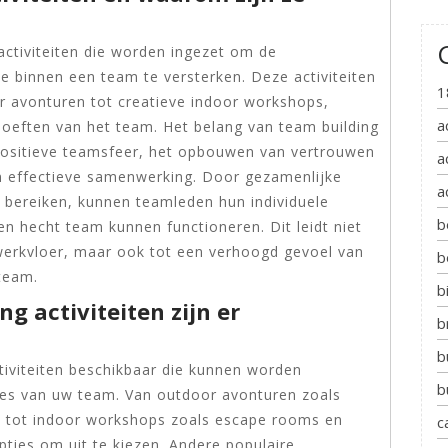
 activiteiten die worden ingezet om de
 binnen een team te versterken. Deze activiteiten
1
r avonturen tot creatieve indoor workshops,
a
ehoeften van het team. Het belang van team building
n positieve teamsfeer, het opbouwen van vertrouwen
a
n effectieve samenwerking. Door gezamenlijke
a
 bereiken, kunnen teamleden hun individuele
b
en hecht team kunnen functioneren. Dit leidt niet
 werkvloer, maar ook tot een verhoogd gevoel van
b
team.
b
g activiteiten zijn er
b
b
ctiviteiten beschikbaar die kunnen worden
b
es van uw team. Van outdoor avonturen zoals
en tot indoor workshops zoals escape rooms en
c
pties om uit te kiezen. Andere populaire