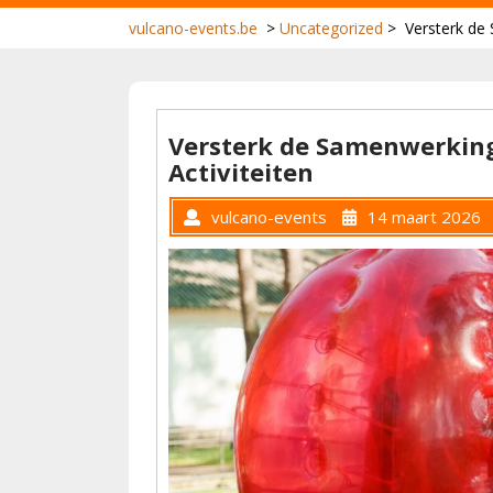
vulcano-events.be
>
Uncategorized
>
Versterk de
Versterk de Samenwerking
Activiteiten
vulcano-events
14 maart 2026