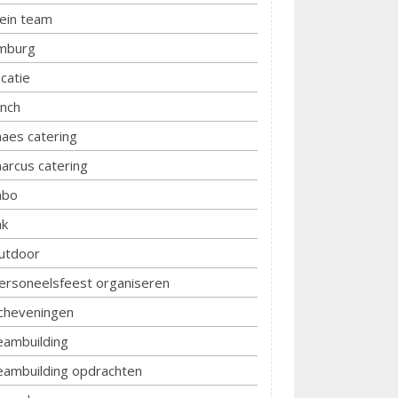
lein team
imburg
ocatie
unch
aes catering
arcus catering
bo
k
utdoor
ersoneelsfeest organiseren
cheveningen
eambuilding
eambuilding opdrachten