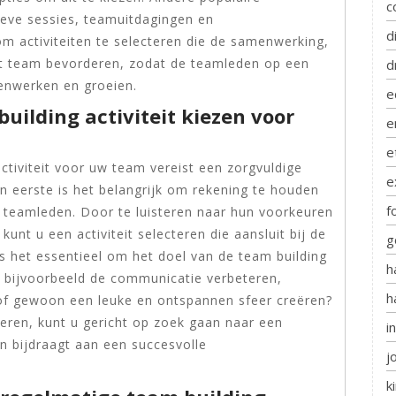
c
tieve sessies, teamuitdagingen en
d
 om activiteiten te selecteren die de samenwerking,
t team bevorderen, zodat de teamleden op een
d
enwerken en groeien.
e
building activiteit kiezen voor
e
e
activiteit voor uw team vereist een zorgvuldige
e
n eerste is het belangrijk om rekening te houden
f
 teamleden. Door te luisteren naar hun voorkeuren
unt u een activiteit selecteren die aansluit bij de
g
is het essentieel om het doel van de team building
h
 u bijvoorbeeld de communicatie verbeteren,
h
of gewoon een leuke en ontspannen sfeer creëren?
leren, kunt u gericht op zoek gaan naar een
i
en bijdraagt aan een succesvolle
j
k