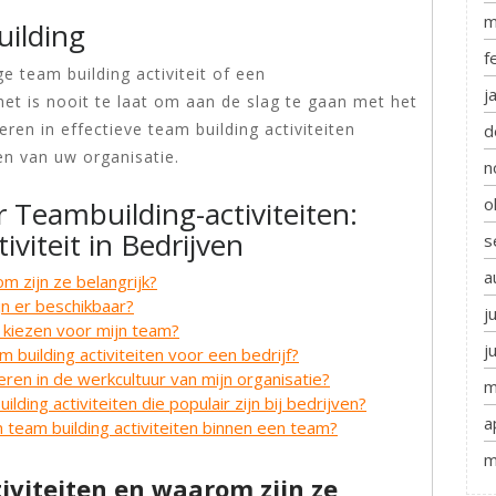
m
uilding
f
 team building activiteit of een
j
et is nooit te laat om aan de slag te gaan met het
ren in effectieve team building activiteiten
d
en van uw organisatie.
n
o
 Teambuilding-activiteiten:
iviteit in Bedrijven
s
a
om zijn ze belangrijk?
jn er beschikbaar?
j
it kiezen voor mijn team?
j
 building activiteiten voor een bedrijf?
reren in de werkcultuur van mijn organisatie?
m
lding activiteiten die populair zijn bij bedrijven?
a
n team building activiteiten binnen een team?
m
iviteiten en waarom zijn ze