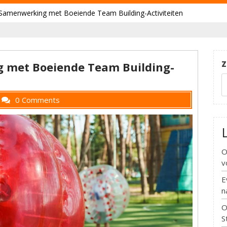
 Samenwerking met Boeiende Team Building-Activiteiten
Z
 met Boeiende Team Building-
0 Comments
O
v
E
n
O
S