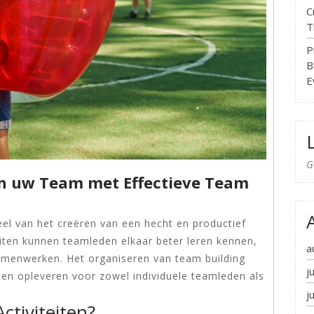
C
T
P
B
E
G
n uw Team met Effectieve Team
eel van het creëren van een hecht en productief
eiten kunnen teamleden elkaar beter leren kennen,
a
menwerken. Het organiseren van team building
j
elen opleveren voor zowel individuele teamleden als
j
tiviteiten?