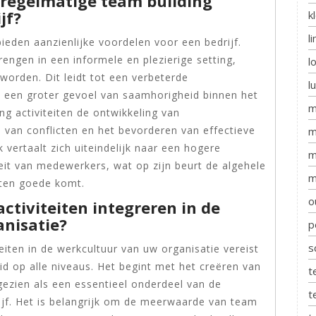
 regelmatige team building
jf?
k
l
bieden aanzienlijke voordelen voor een bedrijf.
ngen in een informele en plezierige setting,
l
 worden. Dit leidt tot een verbeterde
l
een groter gevoel van saamhorigheid binnen het
m
g activiteiten de ontwikkeling van
 van conflicten en het bevorderen van effectieve
m
vertaalt zich uiteindelijk naar een hogere
m
eit van medewerkers, wat op zijn beurt de algehele
m
 ten goede komt.
o
ctiviteiten integreren in de
anisatie?
p
s
eiten in de werkcultuur van uw organisatie vereist
 op alle niveaus. Het begint met het creëren van
t
gezien als een essentieel onderdeel van de
t
ijf. Het is belangrijk om de meerwaarde van team