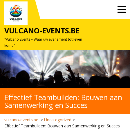
Skip
O
to
M
content
VULCANO-EVENTS.BE
"Vulcano Events – Waar uw evenement tot leven
komt!"
Effectief Teambuilden: Bouwen aan
Samenwerking en Succes
vulcano-events.be
>
Uncategorized
>
Effectief Teambuilden: Bouwen aan Samenwerking en Succes