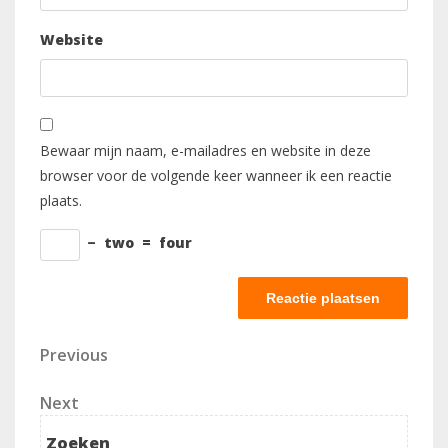
Website
Bewaar mijn naam, e-mailadres en website in deze
browser voor de volgende keer wanneer ik een reactie
plaats.
−
two
=
four
Berichtnavigatie
Previous
Previous
Post
Next
Next
Post
Zoeken