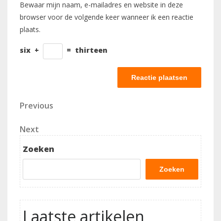
Bewaar mijn naam, e-mailadres en website in deze
browser voor de volgende keer wanneer ik een reactie
plaats.
six
+
=
thirteen
Berichtnavigatie
Previous
Previous
Post
Next
Next
Post
Zoeken
Zoeken
Laatste artikelen