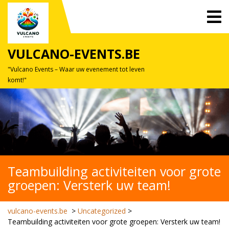
Skip
O
to
M
content
VULCANO-EVENTS.BE
"Vulcano Events – Waar uw evenement tot leven
komt!"
Teambuilding activiteiten voor grote
groepen: Versterk uw team!
vulcano-events.be
>
Uncategorized
>
Teambuilding activiteiten voor grote groepen: Versterk uw team!