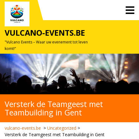
Skip
O
to
M
content
VULCANO-EVENTS.BE
"Vulcano Events – Waar uw evenement tot leven
komt!"
Versterk de Teamgeest met
Teambuilding in Gent
vulcano-events.be
>
Uncategorized
>
Versterk de Teamgeest met Teambuilding in Gent