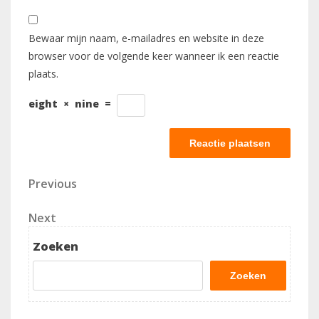
Bewaar mijn naam, e-mailadres en website in deze
browser voor de volgende keer wanneer ik een reactie
plaats.
eight
×
nine
=
Berichtnavigatie
Previous
Previous
Post
Next
Next
Post
Zoeken
Zoeken