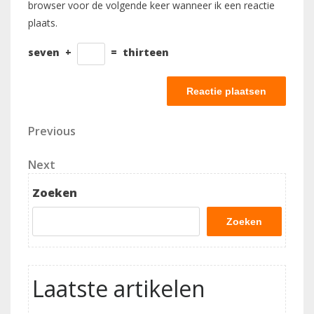
browser voor de volgende keer wanneer ik een reactie
plaats.
seven
+
=
thirteen
Berichtnavigatie
Previous
Previous
Post
Next
Next
Post
Zoeken
Zoeken
Laatste artikelen