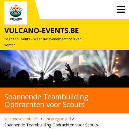
Skip
O
to
M
content
VULCANO-EVENTS.BE
"Vulcano Events – Waar uw evenement tot leven
komt!"
Spannende Teambuilding
Opdrachten voor Scouts
vulcano-events.be
>
Uncategorized
>
Spannende Teambuilding Opdrachten voor Scouts