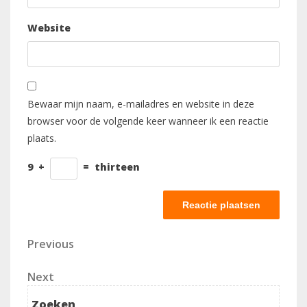
Website
Bewaar mijn naam, e-mailadres en website in deze
browser voor de volgende keer wanneer ik een reactie
plaats.
9
+
=
thirteen
Berichtnavigatie
Previous
Previous
Post
Next
Next
Post
Zoeken