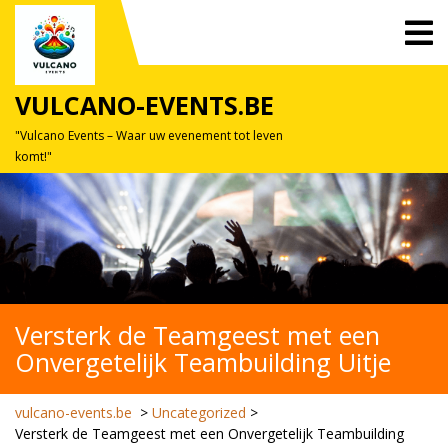
Skip
O
to
M
content
VULCANO-EVENTS.BE
"Vulcano Events – Waar uw evenement tot leven
komt!"
Versterk de Teamgeest met een
Onvergetelijk Teambuilding Uitje
vulcano-events.be
>
Uncategorized
>
Versterk de Teamgeest met een Onvergetelijk Teambuilding