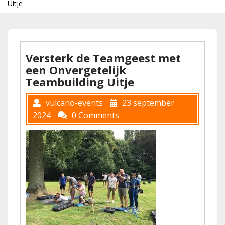
Uitje
Versterk de Teamgeest met
een Onvergetelijk
Teambuilding Uitje
vulcano-events
23 september
2024
0 Comments