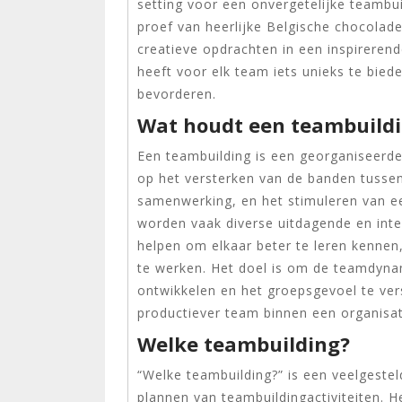
setting voor een onvergetelijke teambu
proef van heerlijke Belgische chocola
creatieve opdrachten in een inspirere
heeft voor elk team iets unieks te bie
bevorderen.
Wat houdt een teambuildi
Een teambuilding is een georganiseerde a
op het versterken van de banden tusse
samenwerking, en het stimuleren van ee
worden vaak diverse uitdagende en int
helpen om elkaar beter te leren kenne
te werken. Het doel is om de teamdynam
ontwikkelen en het groepsgevoel te vers
productiever team binnen een organisat
Welke teambuilding?
“Welke teambuilding?” is een veelgesteld
plannen van teambuildingactiviteiten. H