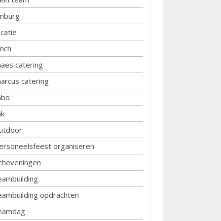
imburg
ocatie
unch
aes catering
arcus catering
bo
k
utdoor
ersoneelsfeest organiseren
cheveningen
eambuilding
eambuilding opdrachten
eamdag