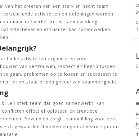
O
el van het creëren van een sterk en hecht team
S
n verschillende activiteiten en oefeningen worden
, communicatie verbeterd en samenwerking
C
T
 dat effectiever en efficiënter kan samenwerken
ken.
elangrijk?
ar leuke activiteiten organiseren voor
G
pbouwen van vertrouwen, respect en begrip tussen
 te gaan, problemen op te lossen en successen te
ennen en ontstaat er een gevoel van saamhorigheid.
ing
a
rijk. Een sterk team dat goed samenwerkt, kan
 conflicten effectief oplossen en creatieve
j
roblemen. Bovendien zorgt teambuilding voor een
j
s zich gewaardeerd voelen en gemotiveerd zijn om
m
anisatie.