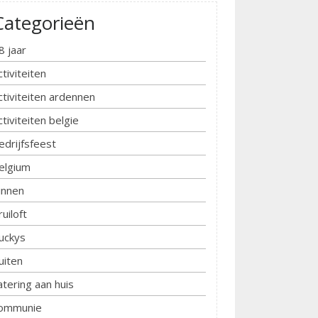
Categorieën
8 jaar
ctiviteiten
ctiviteiten ardennen
ctiviteiten belgie
edrijfsfeest
elgium
innen
ruiloft
uckys
uiten
atering aan huis
ommunie