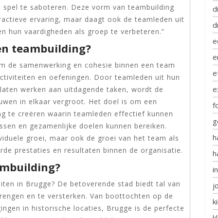
t spel te saboteren. Deze vorm van teambuilding
d
eractieve ervaring, maar daagt ook de teamleden uit
d
en hun vaardigheden als groep te verbeteren.”
e
en teambuilding?
e
 om de samenwerking en cohesie binnen een team
e
ctiviteiten en oefeningen. Door teamleden uit hun
e
laten werken aan uitdagende taken, wordt de
uwen in elkaar vergroot. Het doel is om een
f
g te creëren waarin teamleden effectief kunnen
g
sen en gezamenlijke doelen kunnen bereiken.
h
ividuele groei, maar ook de groei van het team als
terde prestaties en resultaten binnen de organisatie.
h
ambuilding?
i
eiten in Brugge? De betoverende stad biedt tal van
j
engen en te versterken. Van boottochten op de
k
ingen in historische locaties, Brugge is de perfecte
k