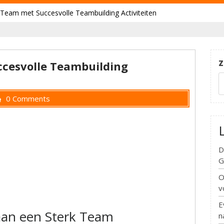
 Team met Succesvolle Teambuilding Activiteiten
Z
cesvolle Teambuilding
0 Comments
D
G
O
v
E
an een Sterk Team
n