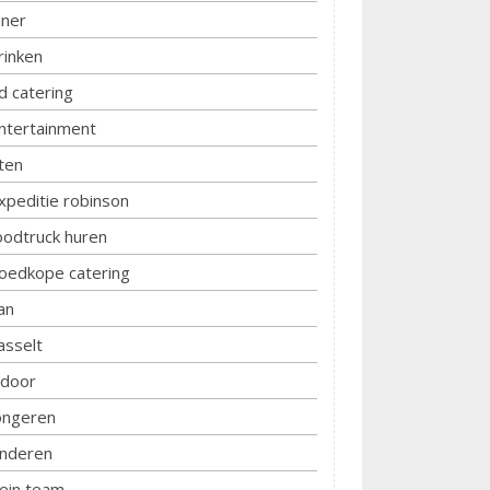
iner
rinken
d catering
ntertainment
ten
xpeditie robinson
oodtruck huren
oedkope catering
an
asselt
ndoor
ongeren
inderen
lein team