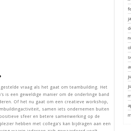
f
j
d
n
o
s
a
?
j
j
lgestelde vraag als het gaat om teambuilding. Het
ga’s is een geweldige manier om de onderlinge band
m
rderen. Of het nu gaat om een creatieve workshop,
a
ambuildingactiviteit, samen iets ondernemen buiten
m
ositieve sfeer en betere samenwerking op de
 plezier hebben met collega’s kan bijdragen aan een
ving waarin iedereen zich gewaardeerd voelt.