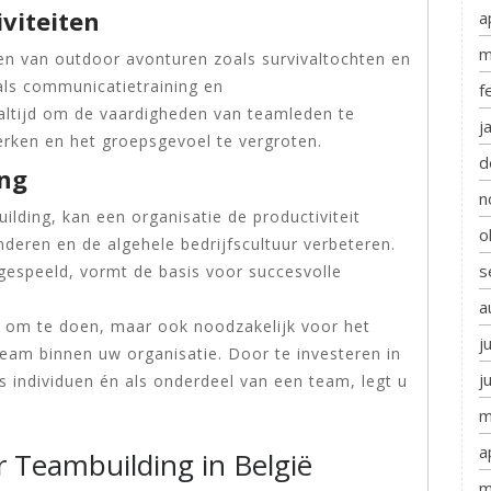
viteiten
a
m
ren van outdoor avonturen zoals survivaltochten en
ls communicatietraining en
f
altijd om de vaardigheden van teamleden te
j
terken en het groepsgevoel te vergroten.
d
ing
n
ilding, kan een organisatie de productiviteit
o
deren en de algehele bedrijfscultuur verbeteren.
s
ngespeeld, vormt de basis voor succesvolle
a
uk om te doen, maar ook noodzakelijk voor het
j
eam binnen uw organisatie. Door te investeren in
j
 individuen én als onderdeel van een team, legt u
m
a
r Teambuilding in België
m