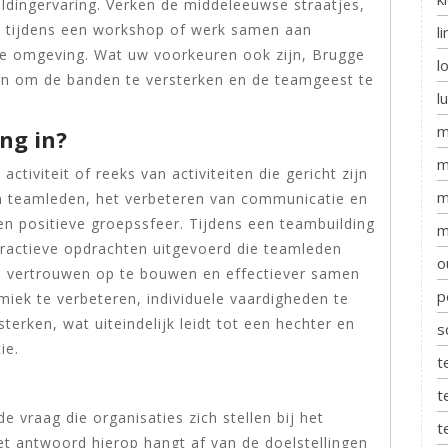
ildingervaring. Verken de middeleeuwse straatjes,
de tijdens een workshop of werk samen aan
l
nde omgeving. Wat uw voorkeuren ook zijn, Brugge
l
den om de banden te versterken en de teamgeest te
l
m
ng in?
m
ctiviteit of reeks van activiteiten die gericht zijn
m
n teamleden, het verbeteren van communicatie en
n positieve groepssfeer. Tijdens een teambuilding
m
eractieve opdrachten uitgevoerd die teamleden
o
n, vertrouwen op te bouwen en effectiever samen
p
iek te verbeteren, individuele vaardigheden te
terken, wat uiteindelijk leidt tot een hechter en
s
ie.
t
t
e vraag die organisaties zich stellen bij het
t
et antwoord hierop hangt af van de doelstellingen