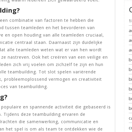
lding?
 een combinatie van factoren te hebben die
1
and tussen teamleden en het bevorderen van
a
ve en open houding van alle teamleden cruciaal,
a
catie centraal staan. Daarnaast zijn duidelijke
dat alle teamleden weten wat er van hen wordt
a
ze nastreven. Ook het creëren van een veilige en
b
en zich vrij voelen om zichzelf te zijn en hun
b
olle teambuilding. Tot slot spelen variërende
b
k, probleemoplossend vermogen en creativiteit
roces van teambuilding.
b
ng?
b
 populaire en spannende activiteit die gebaseerd is
b
. Tijdens deze teambuilding ervaren de
c
drachten die samenwerking, communicatie en
c
van het spel is om als team te ontdekken wie de