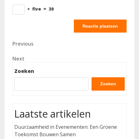
×
five
=
30
Berichtnavigatie
Previous
Previous
Post
Next
Next
Post
Zoeken
Zoeken
Laatste artikelen
Duurzaamheid in Evenementen: Een Groene
Toekomst Bouwen Samen