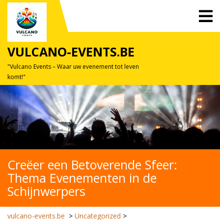
Skip
O
to
M
content
VULCANO-EVENTS.BE
"Vulcano Events – Waar uw evenement tot leven
komt!"
Creëer een Betoverende Sfeer:
Thema Evenementen in de
Schijnwerpers
vulcano-events.be
>
Uncategorized
>