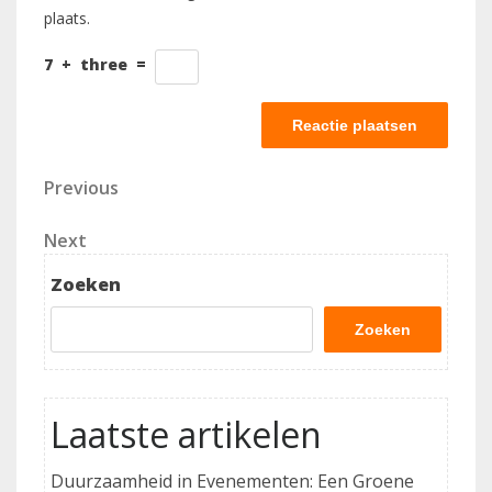
plaats.
7
+
three
=
Berichtnavigatie
Previous
Previous
Post
Next
Next
Post
Zoeken
Zoeken
Laatste artikelen
Duurzaamheid in Evenementen: Een Groene