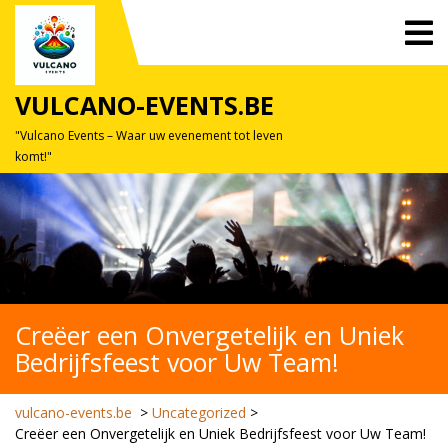
Skip
O
to
M
content
VULCANO-EVENTS.BE
"Vulcano Events – Waar uw evenement tot leven
komt!"
Creëer een Onvergetelijk en Uniek
Bedrijfsfeest voor Uw Team!
vulcano-events.be
>
Uncategorized
>
Creëer een Onvergetelijk en Uniek Bedrijfsfeest voor Uw Team!