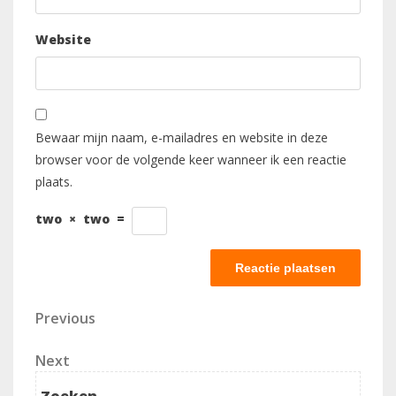
Website
Bewaar mijn naam, e-mailadres en website in deze
browser voor de volgende keer wanneer ik een reactie
plaats.
two
×
two
=
Berichtnavigatie
Previous
Previous
Post
Next
Next
Post