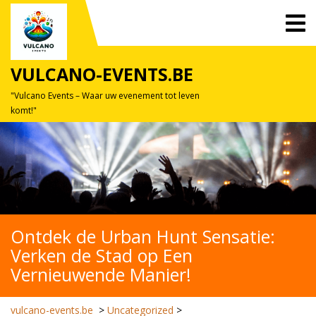
Skip
O
to
M
content
VULCANO-EVENTS.BE
"Vulcano Events – Waar uw evenement tot leven
komt!"
Ontdek de Urban Hunt Sensatie:
Verken de Stad op Een
Vernieuwende Manier!
vulcano-events.be
>
Uncategorized
>