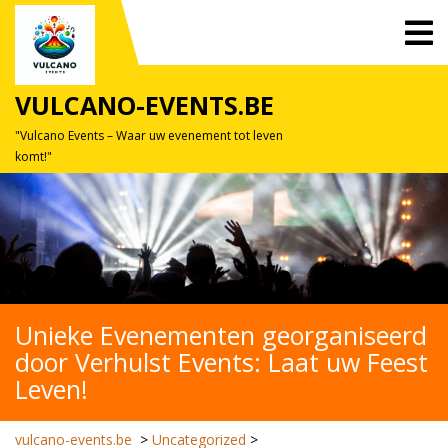
Skip
O
to
M
content
VULCANO-EVENTS.BE
"Vulcano Events – Waar uw evenement tot leven
komt!"
Unieke Evenementen georganiseerd
door Verhulst Events: Laat uw Feest
Leven!
vulcano-events.be
>
Uncategorized
>