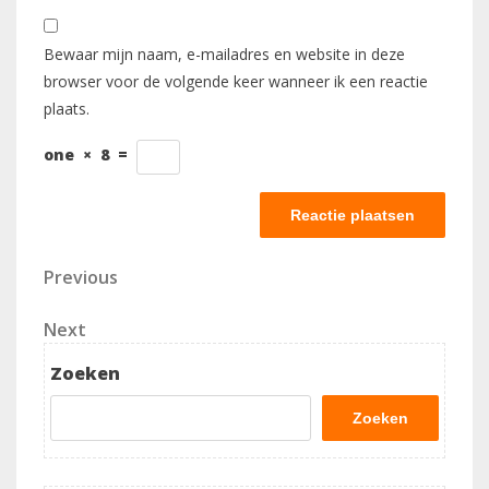
Bewaar mijn naam, e-mailadres en website in deze
browser voor de volgende keer wanneer ik een reactie
plaats.
one
×
8
=
Berichtnavigatie
Previous
Previous
Post
Next
Next
Post
Zoeken
Zoeken