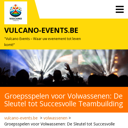
Skip
O
to
M
content
VULCANO-EVENTS.BE
"Vulcano Events – Waar uw evenement tot leven
komt!"
Groepsspelen voor Volwassenen: De
Sleutel tot Succesvolle Teambuilding
vulcano-events.be
>
volwassenen
>
Groepsspelen voor Volwassenen: De Sleutel tot Succesvolle