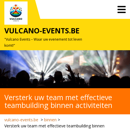
Skip
O
to
M
content
VULCANO-EVENTS.BE
"Vulcano Events – Waar uw evenement tot leven
komt!"
Versterk uw team met effectieve
teambuilding binnen activiteiten
vulcano-events.be
>
binnen
>
Versterk uw team met effectieve teambuilding binnen