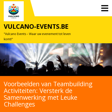
Skip
O
to
M
content
VULCANO-EVENTS.BE
"Vulcano Events – Waar uw evenement tot leven
komt!"
Voorbeelden van Teambuilding
Activiteiten: Versterk de
Samenwerking met Leuke
Challenges