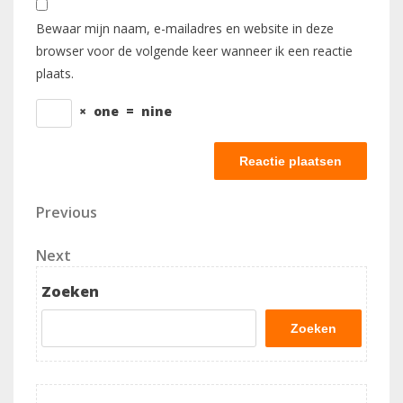
Bewaar mijn naam, e-mailadres en website in deze
browser voor de volgende keer wanneer ik een reactie
plaats.
×
one
=
nine
Berichtnavigatie
Previous
Previous
Post
Next
Next
Post
Zoeken
Zoeken