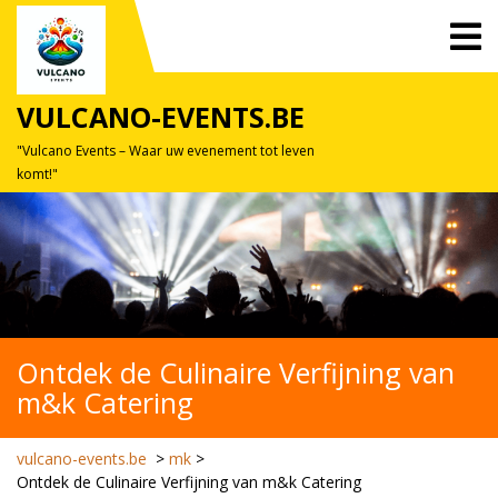
Skip
O
to
M
content
VULCANO-EVENTS.BE
"Vulcano Events – Waar uw evenement tot leven
komt!"
Ontdek de Culinaire Verfijning van
m&k Catering
vulcano-events.be
>
mk
>
Ontdek de Culinaire Verfijning van m&k Catering