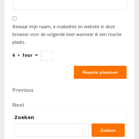
Bewaar mijn naam, e-mailadres en website in deze
browser voor de volgende keer wanneer ik een reactie
plaats.
6
×
four
=
Berichtnavigatie
Previous
Previous
Post
Next
Next
Post
Zoeken
Zoeken