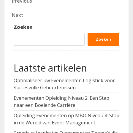
Berichtnavigatie
Previous
Previous
Post
Next
Next
Post
Zoeken
Zoeken
Laatste artikelen
Optimaliseer uw Evenementen Logistiek voor
Succesvolle Gebeurtenissen
Evenementen Opleiding Niveau 2: Een Stap
naar een Boeiende Carrière
Opleiding Evenementen op MBO Niveau 4: Stap
in de Wereld van Event Management
Creatieve Inspiratie: Evenementen Thema’s die