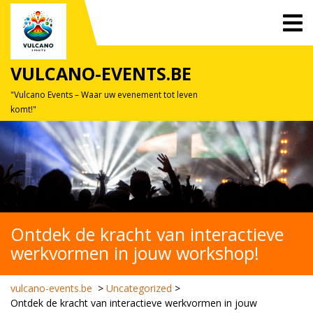
Skip
O
to
M
content
VULCANO-EVENTS.BE
"Vulcano Events – Waar uw evenement tot leven
komt!"
Ontdek de kracht van interactieve
werkvormen in jouw workshop!
vulcano-events.be
>
Uncategorized
>
Ontdek de kracht van interactieve werkvormen in jouw