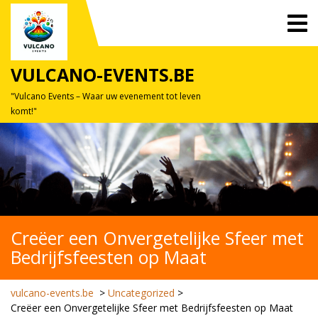
Skip
O
to
M
content
VULCANO-EVENTS.BE
"Vulcano Events – Waar uw evenement tot leven
komt!"
Creëer een Onvergetelijke Sfeer met
Bedrijfsfeesten op Maat
vulcano-events.be
>
Uncategorized
>
Creëer een Onvergetelijke Sfeer met Bedrijfsfeesten op Maat