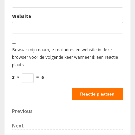
Website
Bewaar mijn naam, e-mailadres en website in deze
browser voor de volgende keer wanneer ik een reactie
plaats.
3
×
=
6
Berichtnavigatie
Previous
Previous
Post
Next
Next
Post