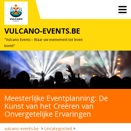
Skip
O
to
M
content
VULCANO-EVENTS.BE
"Vulcano Events – Waar uw evenement tot leven
komt!"
Meesterlijke Eventplanning: De
Kunst van het Creëren van
Onvergetelijke Ervaringen
vulcano-events.be
>
Uncategorized
>