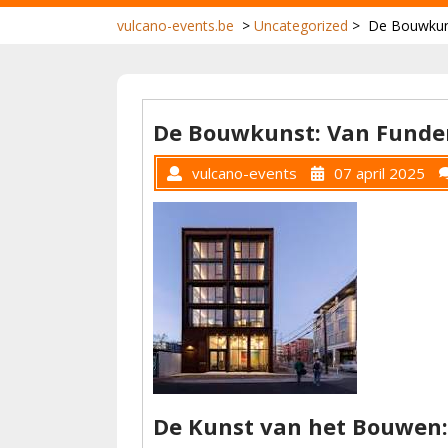
vulcano-events.be
>
Uncategorized
>
De Bouwkuns
De Bouwkunst: Van Funder
vulcano-events
07 april 2025
De Kunst van het Bouwen: