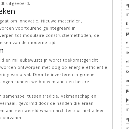
rdt uitgevoerd.
a
ieken
m
t gaat om innovatie. Nieuwe materialen,
f
worden voortdurend geïntegreerd in
j
werpen tot modulaire constructiemethoden, de
d
eisen van de moderne tijd.
n
n
d en milieubewustzijn wordt toekomstgericht
o
worden ontworpen met oog op energie-efficiëntie,
s
ring van afval. Door te investeren in groene
a
singen kunnen we bouwen aan een betere
j
n samenspel tussen traditie, vakmanschap en
j
n verhaal, gevormd door de handen die eraan
m
n aan een wereld waarin architectuur niet alleen
n duurzaam.
a
m