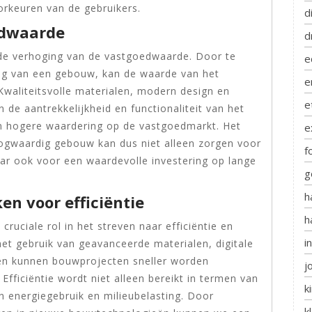
oorkeuren van de gebruikers.
d
edwaarde
d
 de verhoging van de vastgoedwaarde. Door te
e
ing van een gebouw, kan de waarde van het
e
waliteitsvolle materialen, modern design en
e
de aantrekkelijkheid en functionaliteit van het
een hogere waardering op de vastgoedmarkt. Het
e
gwaardig gebouw kan dus niet alleen zorgen voor
f
ar ook voor een waardevolle investering op lange
g
h
n voor efficiëntie
h
ruciale rol in het streven naar efficiëntie en
i
t gebruik van geavanceerde materialen, digitale
en kunnen bouwprojecten sneller worden
j
fficiëntie wordt niet alleen bereikt in termen van
k
n energiegebruik en milieubelasting. Door
k