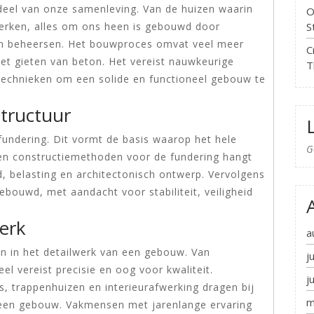
deel van onze samenleving. Van de huizen waarin
O
S
erken, alles om ons heen is gebouwd door
n beheersen. Het bouwproces omvat veel meer
C
het gieten van beton. Het vereist nauwkeurige
T
technieken om een solide en functioneel gebouw te
Structuur
fundering. Dit vormt de basis waarop het hele
G
en constructiemethoden voor de fundering hangt
, belasting en architectonisch ontwerp. Vervolgens
bouwd, met aandacht voor stabiliteit, veiligheid
erk
a
 in het detailwerk van een gebouw. Van
j
l vereist precisie en oog voor kwaliteit.
j
, trappenhuizen en interieurafwerking dragen bij
m
n een gebouw. Vakmensen met jarenlange ervaring