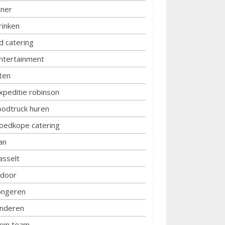
iner
rinken
d catering
ntertainment
ten
xpeditie robinson
oodtruck huren
oedkope catering
an
asselt
ndoor
ongeren
inderen
lein team