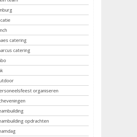
imburg
ocatie
unch
aes catering
arcus catering
bo
k
utdoor
ersoneelsfeest organiseren
cheveningen
eambuilding
eambuilding opdrachten
eamdag