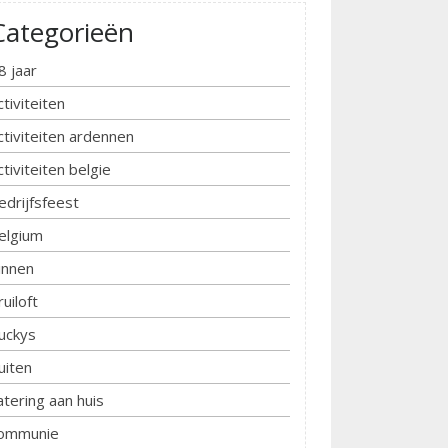
Categorieën
8 jaar
ctiviteiten
ctiviteiten ardennen
ctiviteiten belgie
edrijfsfeest
elgium
innen
ruiloft
uckys
uiten
atering aan huis
ommunie