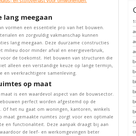
uids- en stofoverlast voor omwonenden.
ie lang meegaan
1
an vormen een essentiële pro van het bouwen.
a
terialen en zorgvuldig vakmanschap kunnen
a
ties lang meegaan. Deze duurzame constructies
t milieu door minder afval en energieverbruik,
a
 voor de toekomst. Het bouwen van structuren die
b
niet alleen een verstandige keuze op lange termijn,
b
e en veerkrachtigere samenleving.
b
ruimtes op maat
b
 maat is een waardevol aspect van de bouwsector.
b
gebouwen perfect worden afgestemd op de
. Of het nu gaat om woningen, kantoren, winkels
b
op maat gemaakte ruimtes zorgt voor een optimale
c
e en functionaliteit. Deze aanpak draagt bij aan
c
, waardoor de leef- en werkomgevingen beter