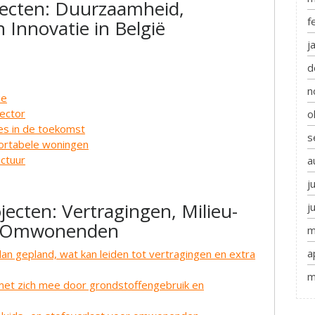
ecten: Duurzaamheid,
f
Innovatie in België
j
d
n
ie
ector
o
es in de toekomst
s
fortabele woningen
uctuur
a
j
ecten: Vertragingen, Milieu-
j
or Omwonenden
m
a
n gepland, wat kan leiden tot vertragingen en extra
m
 met zich mee door grondstoffengebruik en