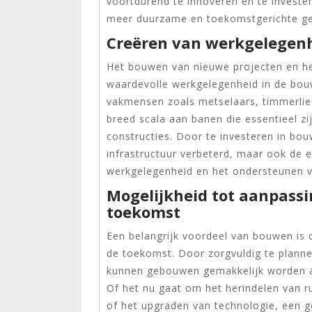
voortdurend te innoveren en te invest
meer duurzame en toekomstgerichte g
Creëren van werkgelegenh
Het bouwen van nieuwe projecten en h
waardevolle werkgelegenheid in de bouw
vakmensen zoals metselaars, timmerlied
breed scala aan banen die essentieel z
constructies. Door te investeren in bou
infrastructuur verbeterd, maar ook de
werkgelegenheid en het ondersteunen 
Mogelijkheid tot aanpassi
toekomst
Een belangrijk voordeel van bouwen is 
de toekomst. Door zorgvuldig te plannen
kunnen gebouwen gemakkelijk worden a
Of het nu gaat om het herindelen van 
of het upgraden van technologie, een