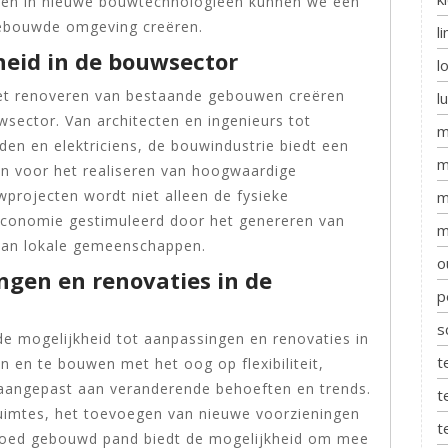
eren in nieuwe bouwtechnologieën kunnen we een
ebouwde omgeving creëren.
l
eid in de bouwsector
l
et renoveren van bestaande gebouwen creëren
l
sector. Van architecten en ingenieurs tot
m
en en elektriciens, de bouwindustrie biedt een
m
ijn voor het realiseren van hoogwaardige
wprojecten wordt niet alleen de fysieke
m
 economie gestimuleerd door het genereren van
m
van lokale gemeenschappen.
o
ngen en renovaties in de
p
s
de mogelijkheid tot aanpassingen en renovaties in
t
 en te bouwen met het oog op flexibiliteit,
angepast aan veranderende behoeften en trends.
t
ruimtes, het toevoegen van nieuwe voorzieningen
t
 goed gebouwd pand biedt de mogelijkheid om mee