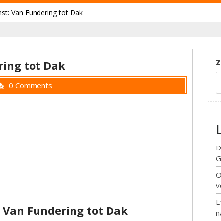
t: Van Fundering tot Dak
Z
ing tot Dak
0 Comments
D
G
O
v
E
 Van Fundering tot Dak
n