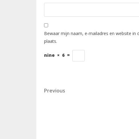
Bewaar mijn naam, e-mailadres en website in 
plaats.
nine
×
6
=
Berichtnavigatie
Previous
Previous
Post