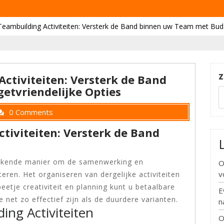
Teambuilding Activiteiten: Versterk de Band binnen uw Team met Budg
Z
ctiviteiten: Versterk de Band
tvriendelijke Opties
0 Comments
tiviteiten: Versterk de Band
stekende manier om de samenwerking en
O
v
ren. Het organiseren van dergelijke activiteiten
beetje creativiteit en planning kunt u betaalbare
E
e net zo effectief zijn als de duurdere varianten.
n
ing Activiteiten
O