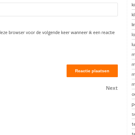
k
k
l
deze browser voor de volgende keer wanneer ik een reactie
l
l
m
m
m
m
Next
Next
Post
o
p
s
t
t