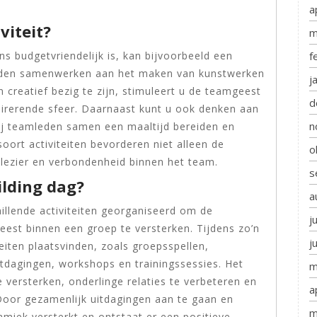
a
viteit?
m
f
ns budgetvriendelijk is, kan bijvoorbeeld een
leden samenwerken aan het maken van kunstwerken
j
creatief bezig te zijn, stimuleert u de teamgeest
d
pirerende sfeer. Daarnaast kunt u ook denken aan
n
j teamleden samen een maaltijd bereiden en
oort activiteiten bevorderen niet alleen de
o
ezier en verbondenheid binnen het team.
s
ilding dag?
a
llende activiteiten georganiseerd om de
j
st binnen een groep te versterken. Tijdens zo’n
j
eiten plaatsvinden, zoals groepsspellen,
tdagingen, workshops en trainingssessies. Het
m
versterken, onderlinge relaties te verbeteren en
a
 Door gezamenlijk uitdagingen aan te gaan en
m
miek versterkt en ontstaat er een positieve