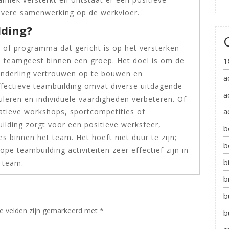
ievere samenwerking op de werkvloer.
lding?
t of programma dat gericht is op het versterken
1
 teamgeest binnen een groep. Het doel is om de
onderling vertrouwen op te bouwen en
a
ffectieve teambuilding omvat diverse uitdagende
a
uleren en individuele vaardigheden verbeteren. Of
a
atieve workshops, sportcompetities of
ilding zorgt voor een positieve werksfeer,
b
s binnen het team. Het hoeft niet duur te zijn;
b
 teambuilding activiteiten zeer effectief zijn in
b
 team.
b
b
te velden zijn gemarkeerd met
*
b