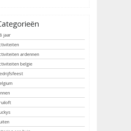
Categorieën
8 jaar
ctiviteiten
ctiviteiten ardennen
ctiviteiten belgie
edrijfsfeest
elgium
innen
ruiloft
uckys
uiten