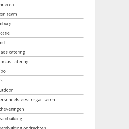
inderen
lein team
imburg
ocatie
unch
aes catering
arcus catering
bo
k
utdoor
ersoneelsfeest organiseren
cheveningen
eambuilding
eambuilding opdrachten