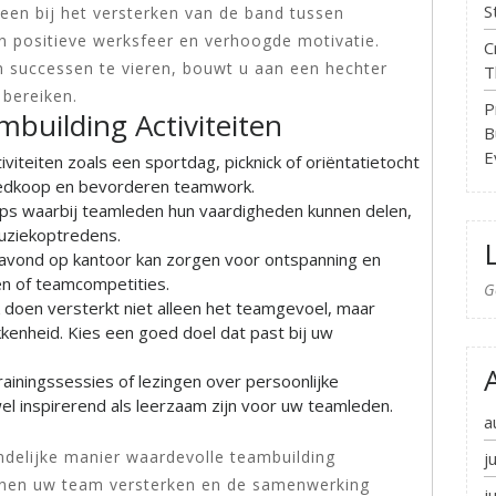
S
lleen bij het versterken van de band tussen
n positieve werksfeer en verhoogde motivatie.
C
 successen te vieren, bouwt u aan een hechter
T
 bereiken.
P
building Activiteiten
B
E
viteiten zoals een sportdag, picknick of oriëntatietocht
 goedkoop en bevorderen teamwork.
ps waarbij teamleden hun vaardigheden kunnen delen,
uziekoptredens.
savond op kantoor kan zorgen voor ontspanning en
en of teamcompetities.
G
 doen versterkt niet alleen het teamgevoel, maar
kenheid. Kies een goed doel dat past bij uw
ainingssessies of lezingen over persoonlijke
el inspirerend als leerzaam zijn voor uw teamleden.
a
ndelijke manier waardevolle teambuilding
j
binnen uw team versterken en de samenwerking
j