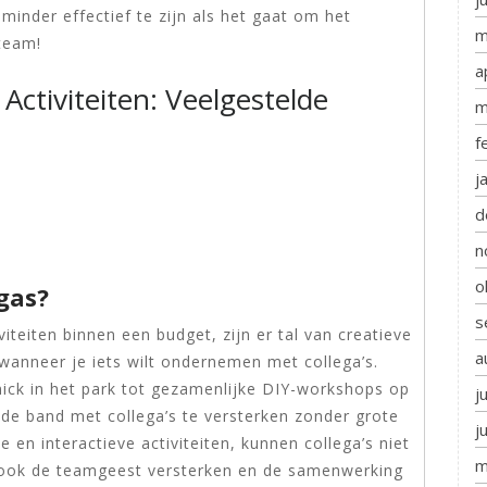
inder effectief te zijn als het gaat om het
m
team!
a
ctiviteiten: Veelgestelde
m
f
j
d
n
o
gas?
s
teiten binnen een budget, zijn er tal van creatieve
a
anneer je iets wilt ondernemen met collega’s.
nick in het park tot gezamenlijke DIY-workshops op
j
 de band met collega’s te versterken zonder grote
j
en interactieve activiteiten, kunnen collega’s niet
m
r ook de teamgeest versterken en de samenwerking