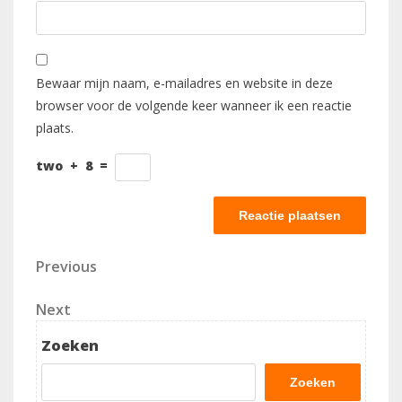
Bewaar mijn naam, e-mailadres en website in deze
browser voor de volgende keer wanneer ik een reactie
plaats.
two
+
8
=
Berichtnavigatie
Previous
Previous
Post
Next
Next
Post
Zoeken
Zoeken