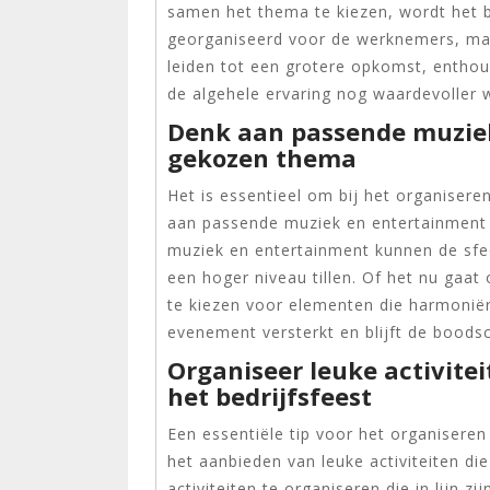
samen het thema te kiezen, wordt het be
georganiseerd voor de werknemers, maa
leiden tot een grotere opkomst, enthou
de algehele ervaring nog waardevoller 
Denk aan passende muzie
gekozen thema
Het is essentieel om bij het organiser
aan passende muziek en entertainment d
muziek en entertainment kunnen de sfee
een hoger niveau tillen. Of het nu gaat
te kiezen voor elementen die harmonië
evenement versterkt en blijft de bood
Organiseer leuke activite
het bedrijfsfeest
Een essentiële tip voor het organisere
het aanbieden van leuke activiteiten di
activiteiten te organiseren die in lijn 