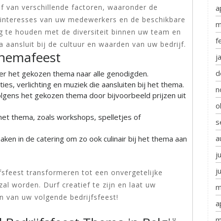
af van verschillende factoren, waaronder de
a
de interesses van uw medewerkers en de beschikbare
m
ng te houden met de diversiteit binnen uw team en
f
aansluit bij de cultuur en waarden van uw bedrijf.
themafeest
j
d
er het gekozen thema naar alle genodigden.
s, verlichting en muziek die aansluiten bij het thema.
n
lgens het gekozen thema door bijvoorbeeld prijzen uit
o
 het thema, zoals workshops, spelletjes of
s
a
en in de catering om zo ook culinair bij het thema aan
j
j
sfeest transformeren tot een onvergetelijke
al worden. Durf creatief te zijn en laat uw
m
en van uw volgende bedrijfsfeest!
a
m