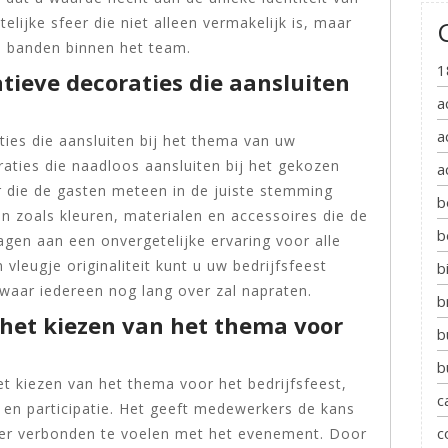
elijke sfeer die niet alleen vermakelijk is, maar
e banden binnen het team.
1
atieve decoraties die aansluiten
a
a
ties die aansluiten bij het thema van uw
raties die naadloos aansluiten bij het gekozen
a
 die de gasten meteen in de juiste stemming
b
 zoals kleuren, materialen en accessoires die de
b
gen aan een onvergetelijke ervaring voor alle
vleugje originaliteit kunt u uw bedrijfsfeest
b
waar iedereen nog lang over zal napraten.
b
 het kiezen van het thema voor
b
b
t kiezen van het thema voor het bedrijfsfeest,
c
 en participatie. Het geeft medewerkers de kans
c
eer verbonden te voelen met het evenement. Door