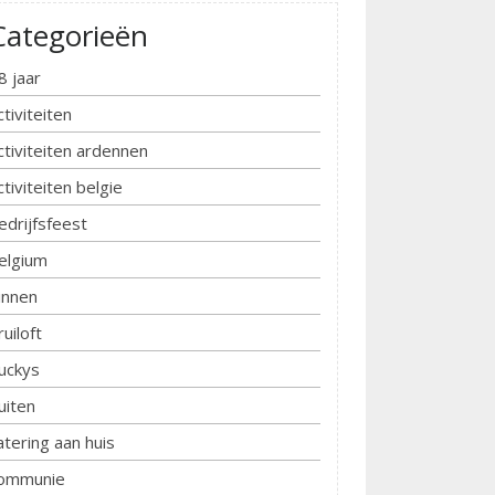
Categorieën
8 jaar
ctiviteiten
ctiviteiten ardennen
ctiviteiten belgie
edrijfsfeest
elgium
innen
ruiloft
uckys
uiten
atering aan huis
ommunie