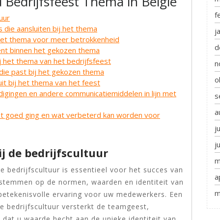
 Bedrijfsfeest Thema in België
f
uur
 die aansluiten bij het thema
j
het thema voor meer betrokkenheid
d
nt binnen het gekozen thema
j het thema van het bedrijfsfeest
n
die past bij het gekozen thema
o
it bij het thema van het feest
igingen en andere communicatiemiddelen in lijn met
s
a
at goed ging en wat verbeterd kan worden voor
j
j
j de bedrijfscultuur
m
e bedrijfscultuur is essentieel voor het succes van
a
e stemmen op de normen, waarden en identiteit van
m
 betekenisvolle ervaring voor uw medewerkers. Een
e bedrijfscultuur versterkt de teamgeest,
 dat u waarde hecht aan de unieke identiteit van