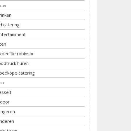
iner
rinken
d catering
ntertainment
ten
xpeditie robinson
oodtruck huren
oedkope catering
an
asselt
ndoor
ongeren
inderen
lein team