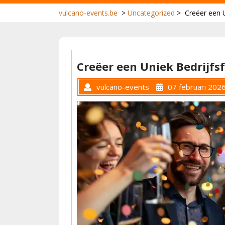
vulcano-events.be
>
Uncategorized
>
Creëer een 
Creëer een Uniek Bedrijfs
vulcano-events
07 februari 202