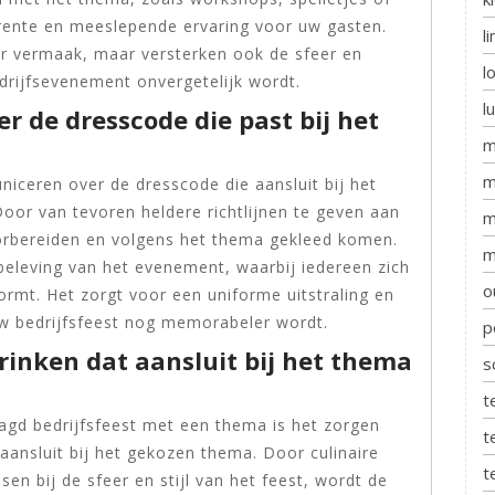
erente en meeslepende ervaring voor uw gasten.
l
oor vermaak, maar versterken ook de sfeer en
l
drijfsevenement onvergetelijk wordt.
l
r de dresscode die past bij het
m
m
niceren over de dresscode die aansluit bij het
oor van tevoren heldere richtlijnen te geven aan
m
oorbereiden en volgens het thema gekleed komen.
m
 beleving van het evenement, waarbij iedereen zich
o
rmt. Het zorgt voor een uniforme uitstraling en
uw bedrijfsfeest nog memorabeler wordt.
p
rinken dat aansluit bij het thema
s
t
agd bedrijfsfeest met een thema is het zorgen
t
 aansluit bij het gekozen thema. Door culinaire
t
sen bij de sfeer en stijl van het feest, wordt de