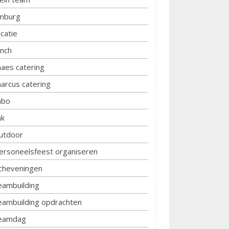
imburg
ocatie
unch
aes catering
arcus catering
bo
k
utdoor
ersoneelsfeest organiseren
cheveningen
eambuilding
eambuilding opdrachten
eamdag