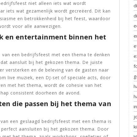
drijfsfeest niet alleen iets wat wordt
d
r iets wat gezamenlijk wordt gecreëerd. Dit kan
d
siasme en betrokkenheid bij het feest, waardoor
e
wordt voor alle aanwezigen.
k en entertainment binnen het
e
e
en van een bedrijfsfeest met een thema te denken
e
at aansluit bij het gekozen thema. De juiste
f
r versterken en de beleving van de gasten naar
g
 om live muziek, een DJ-set of speciale acts, door
ren met het thema, wordt de cohesie van het
h
schap consistent doorheen de avond.
h
iten die passen bij het thema van
i
j
n van een geslaagd bedrijfsfeest met een thema is
k
e perfect aansluiten bij het gekozen thema. Door
k
zijn met het thema, zoals workshops, spelletjes of