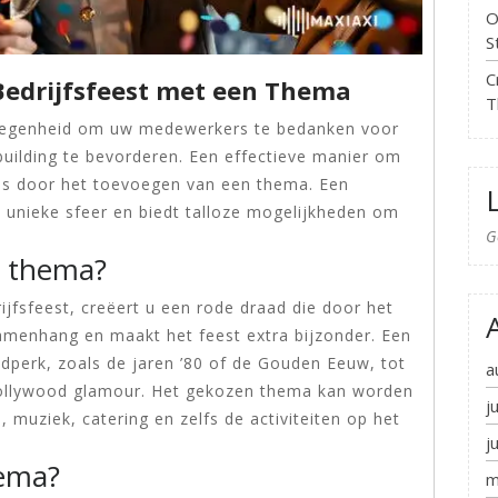
O
S
C
Bedrijfsfeest met een Thema
T
gelegenheid om uw medewerkers te bedanken voor
building te bevorderen. Een effectieve manier om
is door het toevoegen van een thema. Een
n unieke sfeer en biedt talloze mogelijkheden om
G
n thema?
jfsfeest, creëert u een rode draad die door het
amenhang en maakt het feest extra bijzonder. Een
jdperk, zoals de jaren ’80 of de Gouden Eeuw, tot
a
 Hollywood glamour. Het gekozen thema kan worden
j
 muziek, catering en zelfs de activiteiten op het
j
hema?
m