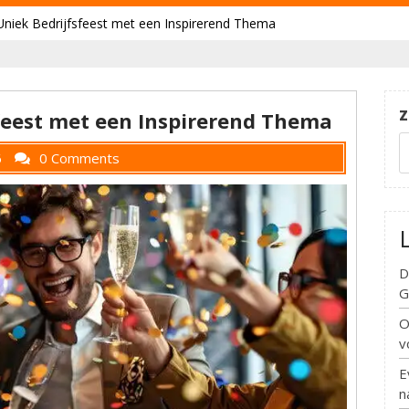
Uniek Bedrijfsfeest met een Inspirerend Thema
Z
feest met een Inspirerend Thema
6
0 Comments
D
G
O
v
E
n