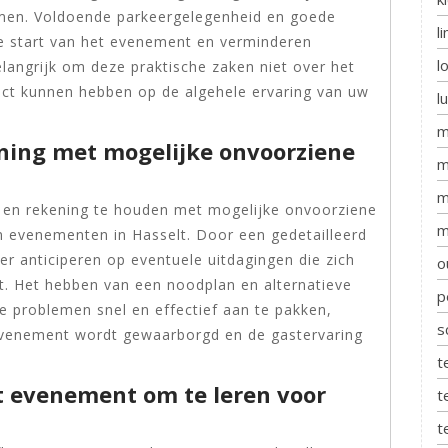
omen. Voldoende parkeergelegenheid en goede
l
te start van het evenement en verminderen
l
belangrijk om deze praktische zaken niet over het
act kunnen hebben op de algehele ervaring van uw
l
m
ening met mogelijke onvoorziene
m
m
n en rekening te houden met mogelijke onvoorziene
m
n evenementen in Hasselt. Door een gedetailleerd
eter anticiperen op eventuele uitdagingen die zich
o
. Het hebben van een noodplan en alternatieve
p
 problemen snel en effectief aan te pakken,
s
evenement wordt gewaarborgd en de gastervaring
t
t evenement om te leren voor
t
t