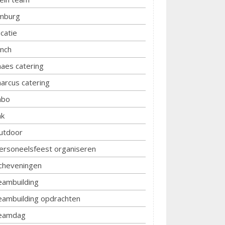
imburg
ocatie
unch
aes catering
arcus catering
bo
k
utdoor
ersoneelsfeest organiseren
cheveningen
eambuilding
eambuilding opdrachten
eamdag