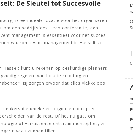
lt: De Sleutel tot Succesvolle
E
n
burg, is een ideale locatie voor het organiseren
O
S
t om een bedrijfsfeest, een conferentie, een
 event management is essentieel voor het succes
edenen waarom event management in Hasselt zo
G
 Hasselt kunt u rekenen op deskundige planners
gvuldig regelen. Van locatie scouting en
abeheer, zij zorgen ervoor dat alles vlekkeloos
a
j
e denkers die unieke en originele concepten
erscheiden van de rest. Of het nu gaat om
j
hnologie of verrassende entertainmentopties, zij
m
ger niveau kunnen tillen.