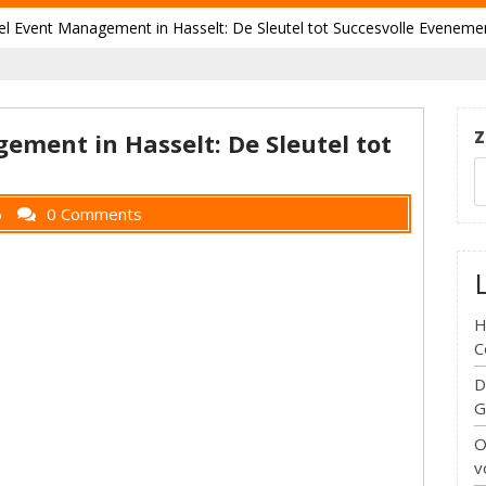
el Event Management in Hasselt: De Sleutel tot Succesvolle Eveneme
Z
ement in Hasselt: De Sleutel tot
6
0 Comments
H
C
D
G
O
v