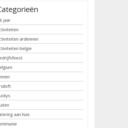
Categorieën
8 jaar
ctiviteiten
ctiviteiten ardennen
ctiviteiten belgie
edrijfsfeest
elgium
innen
ruiloft
uckys
uiten
atering aan huis
ommunie