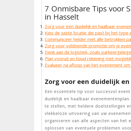
7 Onmisbare Tips voor 
in Hasselt
Zorg voor een duidelijk en haalbaar evene
Kies de juiste locatie die past bij het typ
Communiceer helder met alle betrokken par
Zorg voor voldoende promotie om je even
Denk aan de logistiek, zoals parkeergeleg
Plan vooruit en houd rekening met mogeli
Evalueer na afloop van het evenement om 
Zorg voor een duidelijk 
Een essentiële tip voor succesvol even
duidelijk en haalbaar evenementenplan
te stellen, met heldere doelstellingen en
vlekkeloze uitvoering van uw evenement. 
organiseren van alle aspecten van het 
oplossen van eventuele problemen voord