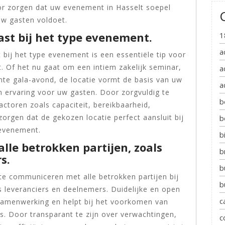
r zorgen dat uw evenement in Hasselt soepel
uw gasten voldoet.
past bij het type evenement.
1
a
t bij het type evenement is een essentiële tip voor
 Of het nu gaat om een intiem zakelijk seminar,
a
nte gala-avond, de locatie vormt de basis van uw
a
 ervaring voor uw gasten. Door zorgvuldig te
b
ctoren zoals capaciteit, bereikbaarheid,
zorgen dat de gekozen locatie perfect aansluit bij
b
 evenement.
b
le betrokken partijen, zoals
b
s.
b
 te communiceren met alle betrokken partijen bij
b
 leveranciers en deelnemers. Duidelijke en open
c
samenwerking en helpt bij het voorkomen van
. Door transparant te zijn over verwachtingen,
c