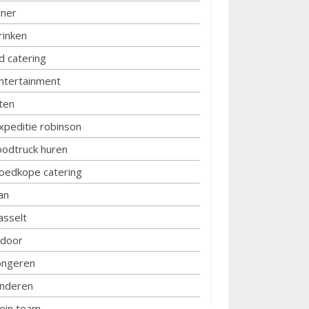
iner
rinken
d catering
ntertainment
ten
xpeditie robinson
oodtruck huren
oedkope catering
an
asselt
ndoor
ongeren
inderen
lein team