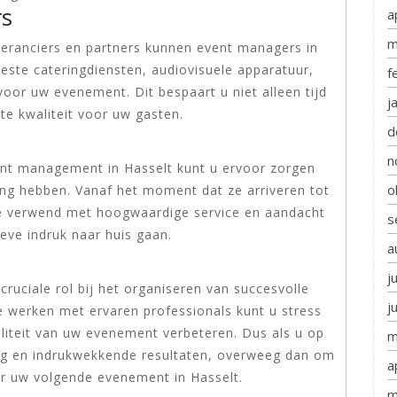
rs
a
m
veranciers en partners kunnen event managers in
beste cateringdiensten, audiovisuele apparatuur,
f
or uw evenement. Dit bespaart u niet alleen tijd
j
e kwaliteit voor uw gasten.
d
n
ent management in Hasselt kunt u ervoor zorgen
o
ing hebben. Vanaf het moment dat ze arriveren tot
e verwend met hoogwaardige service en aandacht
s
eve indruk naar huis gaan.
a
j
uciale rol bij het organiseren van succesvolle
j
 werken met ervaren professionals kunt u stress
liteit van uw evenement verbeteren. Dus als u op
m
ing en indrukwekkende resultaten, overweeg dan om
a
r uw volgende evenement in Hasselt.
m