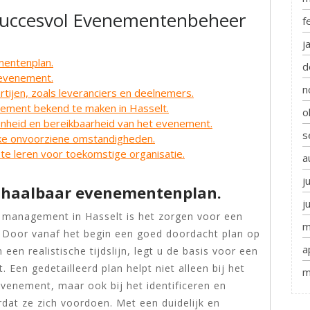
Succesvol Evenementenbeheer
f
j
mentenplan.
d
e evenement.
n
tijen, zoals leveranciers en deelnemers.
ement bekend te maken in Hasselt.
o
enheid en bereikbaarheid van het evenement.
s
jke onvoorziene omstandigheden.
te leren voor toekomstige organisatie.
a
j
en haalbaar evenementenplan.
j
t management in Hasselt is het zorgen voor een
m
. Door vanaf het begin een goed doordacht plan op
a
 een realistische tijdslijn, legt u de basis voor een
Een gedetailleerd plan helpt niet alleen bij het
m
evenement, maar ook bij het identificeren en
at ze zich voordoen. Met een duidelijk en