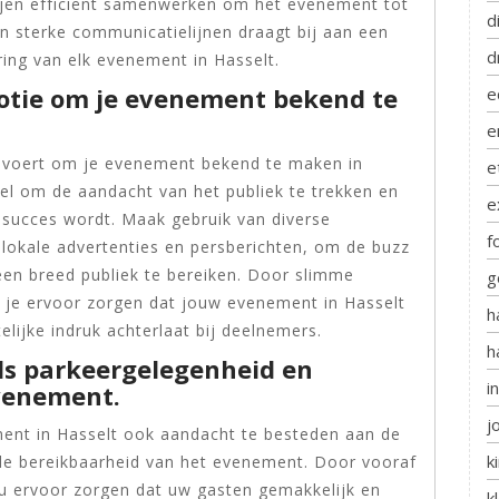
tijen efficiënt samenwerken om het evenement tot
d
 sterke communicatielijnen draagt bij aan een
d
ring van elk evenement in Hasselt.
otie om je evenement bekend te
e
e
 voert om je evenement bekend te maken in
e
eel om de aandacht van het publiek te trekken en
e
 succes wordt. Maak gebruik van diverse
f
 lokale advertenties en persberichten, om de buzz
en breed publiek te bereiken. Door slimme
g
 je ervoor zorgen dat jouw evenement in Hasselt
h
elijke indruk achterlaat bij deelnemers.
h
als parkeergelegenheid en
i
venement.
j
ment in Hasselt ook aandacht te besteden aan de
k
 de bereikbaarheid van het evenement. Door vooraf
 u ervoor zorgen dat uw gasten gemakkelijk en
k