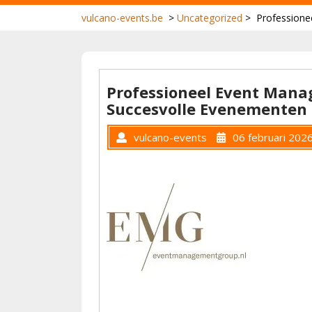
vulcano-events.be
>
Uncategorized
>
Professione
Professioneel Event Manag
Succesvolle Evenementen
vulcano-events
06 februari 202