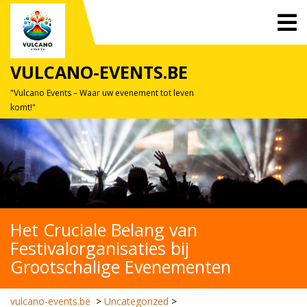
Skip
O
to
M
content
VULCANO-EVENTS.BE
"Vulcano Events – Waar uw evenement tot leven
komt!"
Het Cruciale Belang van
Festivalorganisaties bij
Grootschalige Evenementen
vulcano-events.be
>
Uncategorized
>