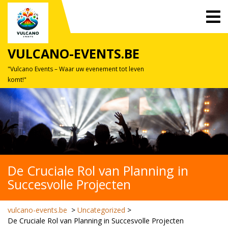
Skip
O
to
M
content
VULCANO-EVENTS.BE
"Vulcano Events – Waar uw evenement tot leven
komt!"
De Cruciale Rol van Planning in
Succesvolle Projecten
vulcano-events.be
>
Uncategorized
>
De Cruciale Rol van Planning in Succesvolle Projecten