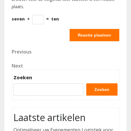
plaats.
seven
+
=
ten
Berichtnavigatie
Previous
Previous
Post
Next
Next
Post
Zoeken
Zoeken
Laatste artikelen
Optimaliseer uw Evenementen Logistiek voor