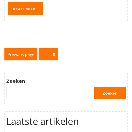
READ MORE
Berichtnavigatie
Previous page
Page
3
Zoeken
Zoeken
Laatste artikelen