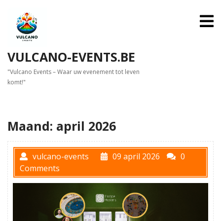
Skip
to
O
M
content
VULCANO-EVENTS.BE
"Vulcano Events – Waar uw evenement tot leven
komt!"
Maand:
april 2026
vulcano-events
09 april 2026
0
Comments